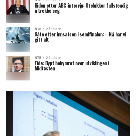
NTB
2 år siden
Biden etter ABC-intervju: Utelukker fullstendig
å trekke seg
NTB
2 år siden
Gåte etter innsatsen i semifinalen: – Nå har vi
gitt alt
NTB
2 år siden
Eide: Dypt bekymret over utviklingen i
Midtøsten