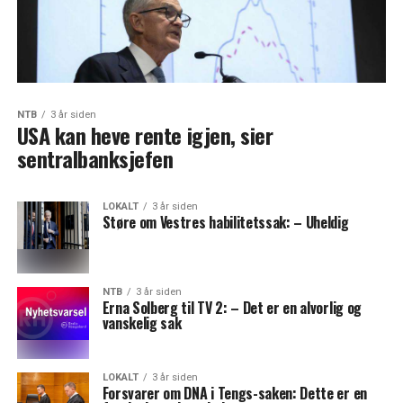
NTB
3 år siden
USA kan heve rente igjen, sier
sentralbanksjefen
LOKALT
3 år siden
Støre om Vestres habilitetssak: – Uheldig
NTB
3 år siden
Erna Solberg til TV 2: – Det er en alvorlig og
vanskelig sak
LOKALT
3 år siden
Forsvarer om DNA i Tengs-saken: Dette er en