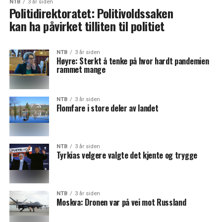
NTB
3 år siden
Politidirektoratet: Politivoldssaken
kan ha påvirket tilliten til politiet
NTB
3 år siden
Høyre: Sterkt å tenke på hvor hardt pandemien
rammet mange
NTB
3 år siden
Flomfare i store deler av landet
NTB
3 år siden
Tyrkias velgere valgte det kjente og trygge
NTB
3 år siden
Moskva: Dronen var på vei mot Russland