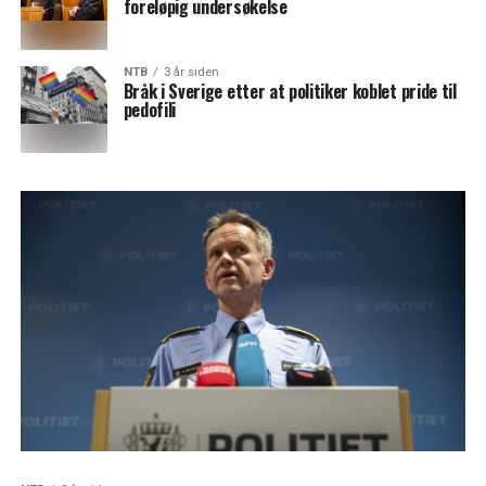
foreløpig undersøkelse
NTB
3 år siden
Bråk i Sverige etter at politiker koblet pride til
pedofili