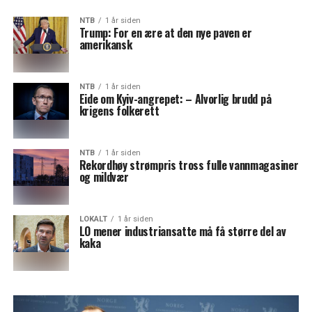
NTB
1 år siden
Trump: For en ære at den nye paven er
amerikansk
NTB
1 år siden
Eide om Kyiv-angrepet: – Alvorlig brudd på
krigens folkerett
NTB
1 år siden
Rekordhøy strømpris tross fulle vannmagasiner
og mildvær
LOKALT
1 år siden
LO mener industriansatte må få større del av
kaka