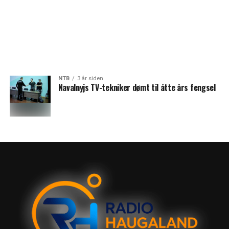
NTB
3 år siden
Navalnyjs TV-tekniker dømt til åtte års fengsel