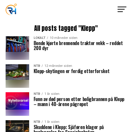
All posts tagged "Klepp"
LOKALT
10 måneder siden
Bonde kjørte brennende traktor vekk – reddet
200 dyr
NTB
12 måneder siden
Klepp-skytingen er ferdig etterforsket
NTB
1 år siden
Funn av død person etter boligbrannen på Klepp
– mann i 40-årene pågrepet
NTB
1 år siden
Skuddene i Klepp: Sjåføren klager på