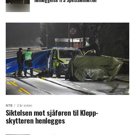
henleggelse fra Spesialenheten
NTB
2 år siden
Siktelsen mot sjåføren til Klepp-
skytteren henlegges