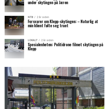
under skytingen på Jæren
NTB
2 år siden
Forsvarer om Klepp-skytingen: – Naturlig at
min klient følte seg truet
LOKALT
2 år siden
Spesialenheten: Politidrone filmet skytingen på
Klepp