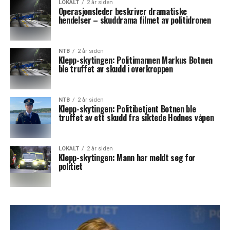
LOKALT
2 år siden
Operasjonsleder beskriver dramatiske
hendelser – skuddrama filmet av politidronen
NTB
2 år siden
Klepp-skytingen: Politimannen Markus Botnen
ble truffet av skudd i overkroppen
NTB
2 år siden
Klepp-skytingen: Politibetjent Botnen ble
truffet av ett skudd fra siktede Hodnes våpen
LOKALT
2 år siden
Klepp-skytingen: Mann har meldt seg for
politiet