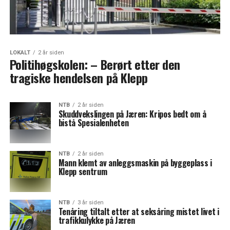
LOKALT
2 år siden
Politihøgskolen: – Berørt etter den
tragiske hendelsen på Klepp
NTB
2 år siden
Skuddvekslingen på Jæren: Kripos bedt om å
bistå Spesialenheten
NTB
2 år siden
Mann klemt av anleggsmaskin på byggeplass i
Klepp sentrum
NTB
3 år siden
Tenåring tiltalt etter at seksåring mistet livet i
trafikkulykke på Jæren