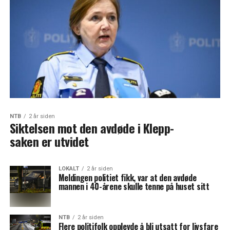
NTB
2 år siden
Siktelsen mot den avdøde i Klepp-
saken er utvidet
LOKALT
2 år siden
Meldingen politiet fikk, var at den avdøde
mannen i 40-årene skulle tenne på huset sitt
NTB
2 år siden
Flere politifolk opplevde å bli utsatt for livsfare