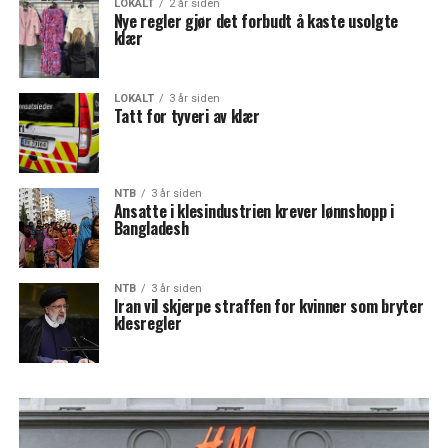
LOKALT
2 år siden
Nye regler gjør det forbudt å kaste usolgte
klær
LOKALT
3 år siden
Tatt for tyveri av klær
NTB
3 år siden
Ansatte i klesindustrien krever lønnshopp i
Bangladesh
NTB
3 år siden
Iran vil skjerpe straffen for kvinner som bryter
klesregler