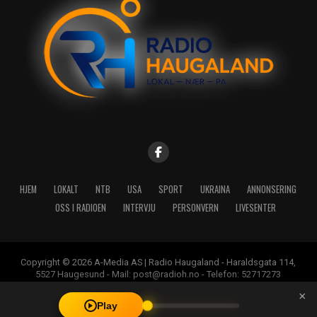
HJEM
LOKALT
NTB
USA
SPORT
UKRAINA
ANNONSERING
OSS I RADIOEN
INTERVJU
PERSONVERN
LIVESENTER
Copyright © 2026 A-Media AS | Radio Haugaland - Haraldsgata 114,
5527 Haugesund - Mail: post@radioh.no - Telefon: 52717273
×
Play