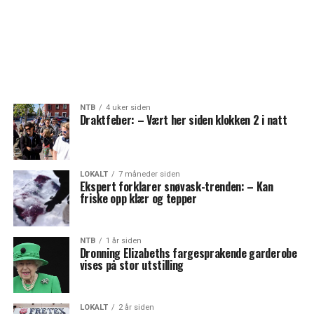
NTB
4 uker siden
Draktfeber: – Vært her siden klokken 2 i natt
LOKALT
7 måneder siden
Ekspert forklarer snøvask-trenden: – Kan
friske opp klær og tepper
NTB
1 år siden
Dronning Elizabeths fargesprakende garderobe
vises på stor utstilling
LOKALT
2 år siden