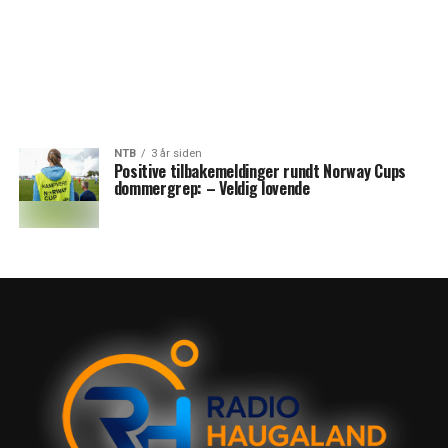
NTB
3 år siden
Positive tilbakemeldinger rundt Norway Cups
dommergrep: – Veldig lovende