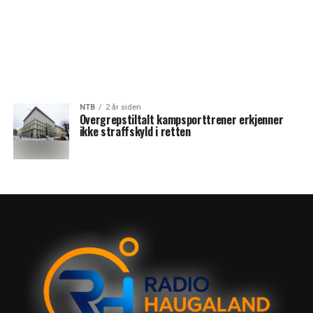
NTB
2 år siden
Overgrepstiltalt kampsporttrener erkjenner
ikke straffskyld i retten