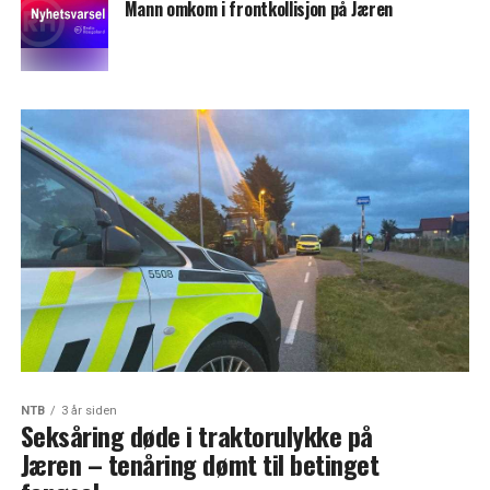
Mann omkom i frontkollisjon på Jæren
NTB
3 år siden
Seksåring døde i traktorulykke på
Jæren – tenåring dømt til betinget