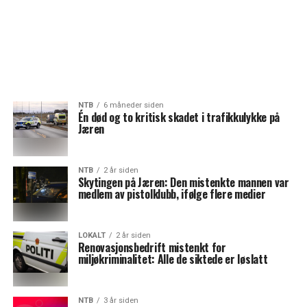
NTB
6 måneder siden
Én død og to kritisk skadet i trafikkulykke på
Jæren
NTB
2 år siden
Skytingen på Jæren: Den mistenkte mannen var
medlem av pistolklubb, ifølge flere medier
LOKALT
2 år siden
Renovasjonsbedrift mistenkt for
miljøkriminalitet: Alle de siktede er løslatt
NTB
3 år siden