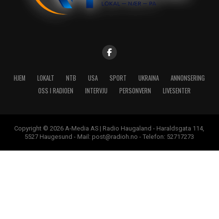
HJEM
LOKALT
NTB
USA
SPORT
UKRAINA
ANNONSERING
OSS I RADIOEN
INTERVJU
PERSONVERN
LIVESENTER
Copyright © 2026 A-Media AS | Radio Haugaland - Haraldsgata 114,
5527 Haugesund - Mail: post@radioh.no - Telefon: 52717273