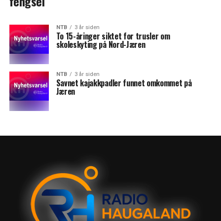
fengsel
NTB
3 år siden
To 15-åringer siktet for trusler om
skoleskyting på Nord-Jæren
NTB
3 år siden
Savnet kajakkpadler funnet omkommet på
Jæren