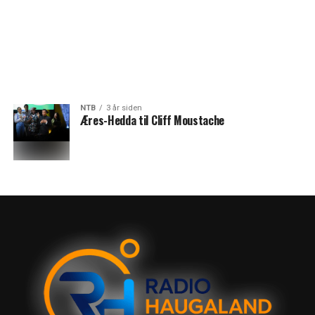
NTB
3 år siden
Æres-Hedda til Cliff Moustache