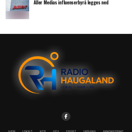
Aller Medias influenserbyrå legges ned
HJEM
LOKALT
NTB
USA
SPORT
UKRAINA
ANNONSERING