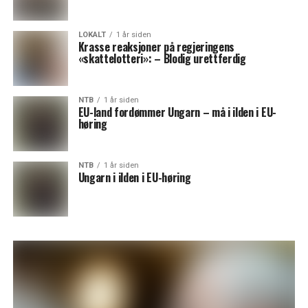
LOKALT
1 år siden
Krasse reaksjoner på regjeringens
«skattelotteri»: – Blodig urettferdig
NTB
1 år siden
EU-land fordømmer Ungarn – må i ilden i EU-
høring
NTB
1 år siden
Ungarn i ilden i EU-høring