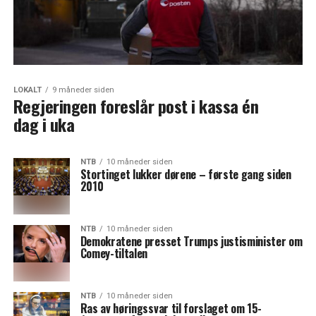
LOKALT
9 måneder siden
Regjeringen foreslår post i kassa én
dag i uka
NTB
10 måneder siden
Stortinget lukker dørene – første gang siden
2010
NTB
10 måneder siden
Demokratene presset Trumps justisminister om
Comey-tiltalen
NTB
10 måneder siden
Ras av høringssvar til forslaget om 15-