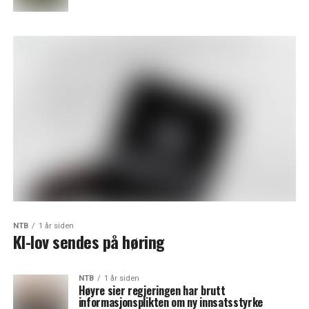
NTB
1 år siden
KI-lov sendes på høring
NTB
1 år siden
Høyre sier regjeringen har brutt
informasjonsplikten om ny innsatsstyrke