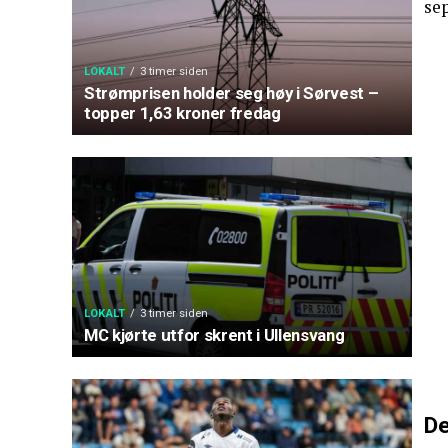
se
LOKALT
3 timer siden
Strømprisen holder seg høy i Sørvest –
topper 1,63 kroner fredag
LOKALT
3 timer siden
MC kjørte utfor skrent i Ullensvang
De