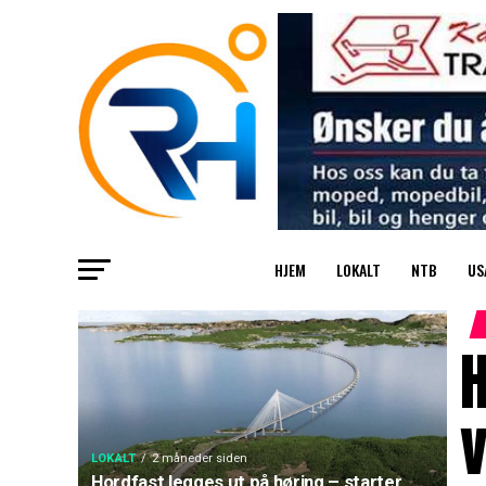
HJEM
LOKALT
NTB
US
H
v
LOKALT
2 måneder siden
Hordfast legges ut på høring – starter