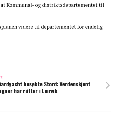
r at Kommunal- og distriktsdepartementet til
splanen videre til departementet for endelig
TE
liardyacht besøkte Stord: Verdenskjent
igner har røtter i Leirvik