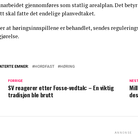
anarbeidet gjennomføres som statlig arealplan. Det bety
tt skal fatte det endelige planvedtaket.
er at høringsinnspillene er behandlet, sendes regulering
jørelse.
ATERTE EMNER:
HORDFAST
HØRING
FORRIGE
NES
SV reagerer etter Fosse-vedtak: – En viktig
Mil
tradisjon ble brutt
des
ANNONSE