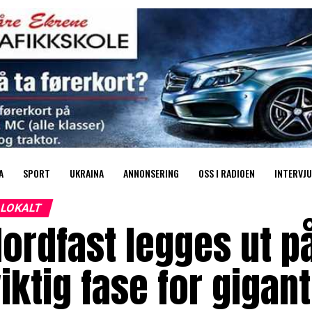
A
SPORT
UKRAINA
ANNONSERING
OSS I RADIOEN
INTERVJU
LOKALT
ordfast legges ut på
iktig fase for gigan