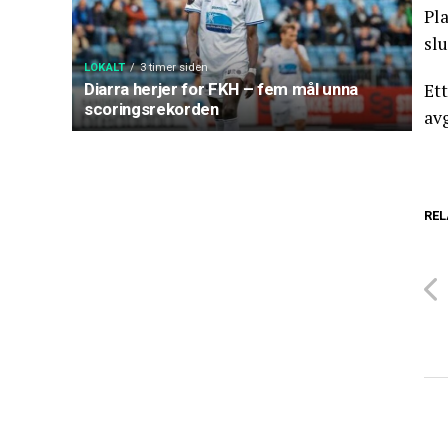
Pl
slu
LOKALT
3 timer siden
Ett
Diarra herjer for FKH – fem mål unna
scoringsrekorden
avg
REL