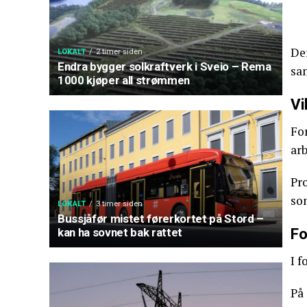
Der
LOKALT
2 timer siden
Endra bygger solkraftverk i Sveio – Rema
sa
1000 kjøper all strømmen
Vi
Fo
ar
Pr
so
LOKALT
3 timer siden
Bussjåfør mistet førerkortet på Stord –
Fo
kan ha sovnet bak rattet
I 
På 