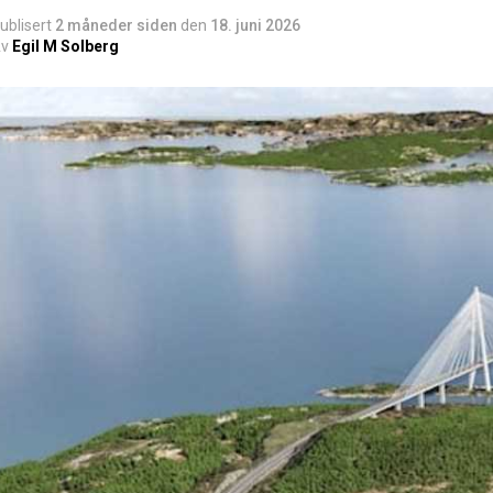
ublisert
2 måneder siden
den
18. juni 2026
v
Egil M Solberg