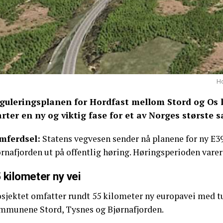
Ho
guleringsplanen for Hordfast mellom Stord og Os l
arter en ny og viktig fase for et av Norges største 
mferdsel:
Statens vegvesen sender nå planene for ny E3
rnafjorden ut på offentlig høring. Høringsperioden varer 
 kilometer ny vei
osjektet omfatter rundt 55 kilometer ny europavei med t
mmunene Stord, Tysnes og Bjørnafjorden.