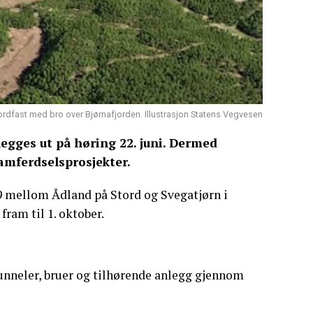
rdfast med bro over Bjørnafjorden. Illustrasjon Statens Vegvesen
egges ut på høring 22. juni. Dermed
samferdselsprosjekter.
9 mellom Ådland på Stord og Svegatjørn i
fram til 1. oktober.
unneler, bruer og tilhørende anlegg gjennom