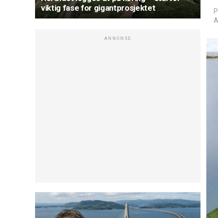
viktig fase for gigantprosjektet
P
A
ANNONSE