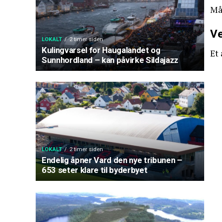
Mål
Ve
LOKALT
2 timer siden
Kulingvarsel for Haugalandet og
Et
Sunnhordland – kan påvirke Sildajazz
LOKALT
2 timer siden
Endelig åpner Vard den nye tribunen –
653 seter klare til byderbyet