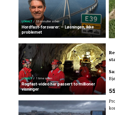
LOKALT
53 minutter siden
Hordfast-forsvarer: – Løsningen, ikke
problemet
Re
st
Sa
Bjø
LOKALT
1 time siden
Rogfast-video har passert to millioner
visninger
55
Pr
ko