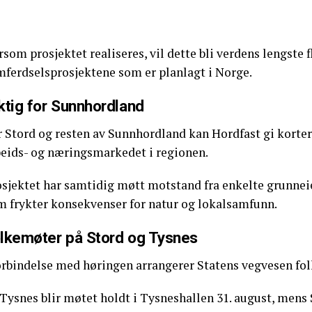
som prosjektet realiseres, vil dette bli verdens lengste f
mferdselsprosjektene som er planlagt i Norge.
ktig for Sunnhordland
r Stord og resten av Sunnhordland kan Hordfast gi korter
beids- og næringsmarkedet i regionen.
osjektet har samtidig møtt motstand fra enkelte grunnei
m frykter konsekvenser for natur og lokalsamfunn.
lkemøter på Stord og Tysnes
forbindelse med høringen arrangerer Statens vegvesen f
Tysnes blir møtet holdt i Tysneshallen 31. august, mens 