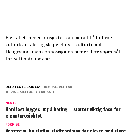
Flertallet mener prosjektet kan bidra til å fullføre
kulturkvartalet og skape et nytt kulturtilbud i
Haugesund, mens opposisjonen mener flere spørsmål
fortsatt står ubesvart.
RELATERTE EMNER:
FOSSE-VEDTAK
TRINE MELING STOKLAND
NESTE
Hordfast legges ut på høring – starter viktig fase for
gigantprosjektet
FORRIGE
Venstre vil ha statlig støtteordning for elever med store