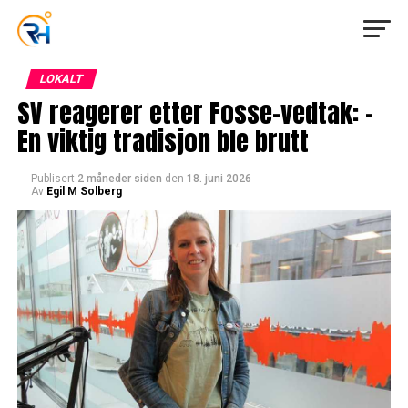
LOKALT
SV reagerer etter Fosse-vedtak: –
En viktig tradisjon ble brutt
Publisert
2 måneder siden
den
18. juni 2026
Av
Egil M Solberg