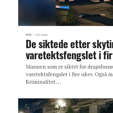
NTB
3 år siden
De siktede etter skyt
varetektsfengslet i fi
Mannen som er siktet for drapsforsø
varetektsfengslet i fire uker. Også m
Kriminalitet...