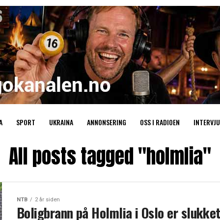
A
SPORT
UKRAINA
ANNONSERING
OSS I RADIOEN
INTERVJU
All posts tagged "holmlia"
NTB
2 år siden
Boligbrann på Holmlia i Oslo er slukke