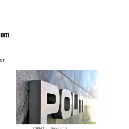
 om
ør
LOKALT
3 timer siden