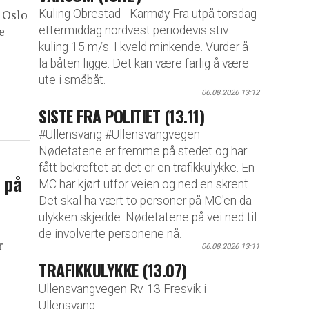
Kuling Obrestad - Karmøy Fra utpå torsdag
i Oslo
ettermiddag nordvest periodevis stiv
e
kuling 15 m/s. I kveld minkende. Vurder å
la båten ligge: Det kan være farlig å være
ute i småbåt.
06.08.2026 13:12
SISTE FRA POLITIET (13.11)
#Ullensvang #Ullensvangvegen
Nødetatene er fremme på stedet og har
fått bekreftet at det er en trafikkulykke. En
 på
MC har kjørt utfor veien og ned en skrent.
Det skal ha vært to personer på MC'en da
ulykken skjedde. Nødetatene på vei ned til
de involverte personene nå.
r
06.08.2026 13:11
TRAFIKKULYKKE (13.07)
Ullensvangvegen Rv. 13 Fresvik i
Ullensvang.