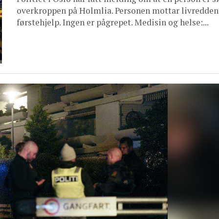
overkroppen på Holmlia. Personen mottar livredde
førstehjelp. Ingen er pågrepet. Medisin og helse:...