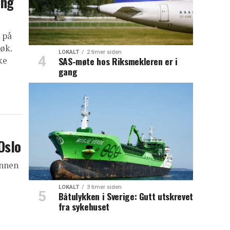
ing
 på
øk.
LOKALT
2 timer siden
ke
SAS-møte hos Riksmekleren er i
gang
Oslo
annen
LOKALT
3 timer siden
Båtulykken i Sverige: Gutt utskrevet
fra sykehuset