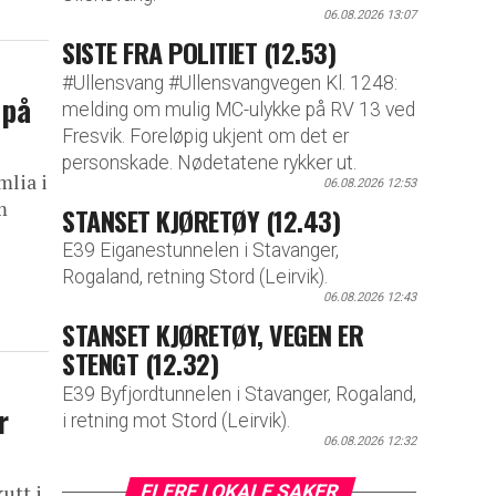
06.08.2026 13:07
SISTE FRA POLITIET (12.53)
#Ullensvang #Ullensvangvegen Kl. 1248:
 på
melding om mulig MC-ulykke på RV 13 ved
Fresvik. Foreløpig ukjent om det er
personskade. Nødetatene rykker ut.
mlia i
06.08.2026 12:53
m
STANSET KJØRETØY (12.43)
E39 Eiganestunnelen i Stavanger,
Rogaland, retning Stord (Leirvik).
06.08.2026 12:43
STANSET KJØRETØY, VEGEN ER
STENGT (12.32)
E39 Byfjordtunnelen i Stavanger, Rogaland,
r
i retning mot Stord (Leirvik).
06.08.2026 12:32
utt i
FLERE LOKALE SAKER