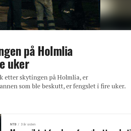
ingen på Holmlia
re uker
k etter skytingen på Holmlia, er
annen som ble beskutt, er fengslet i fire uker.
NTB
3 år siden