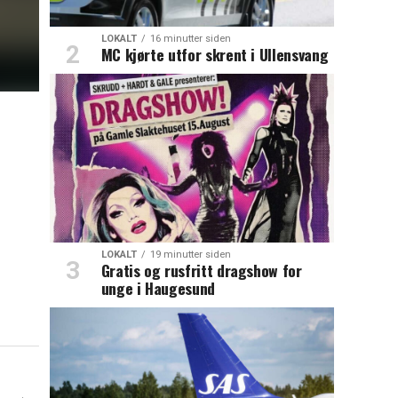
LOKALT
16 minutter siden
MC kjørte utfor skrent i Ullensvang
LOKALT
19 minutter siden
Gratis og rusfritt dragshow for
unge i Haugesund