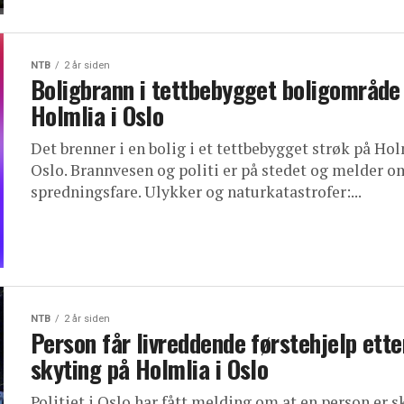
NTB
2 år siden
Boligbrann i tettbebygget boligområde
Holmlia i Oslo
Det brenner i en bolig i et tettbebygget strøk på Hol
Oslo. Brannvesen og politi er på stedet og melder o
spredningsfare. Ulykker og naturkatastrofer:...
NTB
2 år siden
Person får livreddende førstehjelp ette
skyting på Holmlia i Oslo
Politiet i Oslo har fått melding om at en person er sk