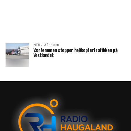
NTB
3 år siden
Værfenomen stopper helikoptertrafikken på
Vestlandet