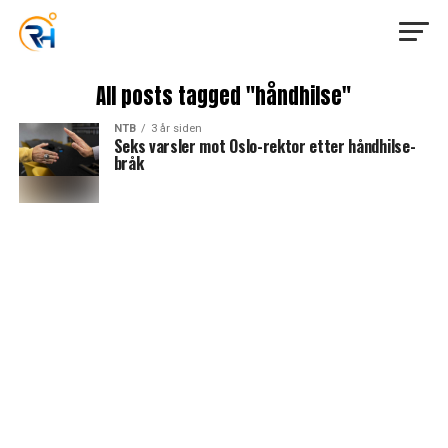
All posts tagged "håndhilse"
NTB
3 år siden
Seks varsler mot Oslo-rektor etter håndhilse-
bråk