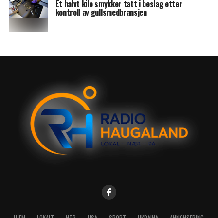
Et halvt kilo smykker tatt i beslag etter
kontroll av gullsmedbransjen
HJEM
LOKALT
NTB
USA
SPORT
UKRAINA
ANNONSERING