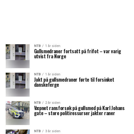
NTB
1 år siden
Gullsmedraner fortsatt på frifot – var varig
utvist fra Norge
NTB
1 år siden
Jakt på gullsmedraner førte til forsinket
danskeferge
NTB
2 år siden
Væpnet ransforsøk på gullsmed på Karl Johans
gate – store politiressurser jakter raner
NTB
3 år siden