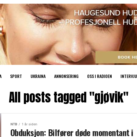
A
SPORT
UKRAINA
ANNONSERING
OSS I RADIOEN
INTERVJU
All posts tagged "gjøvik"
NTB
1 år siden
Obduksjon: Bilfører døde momentant i