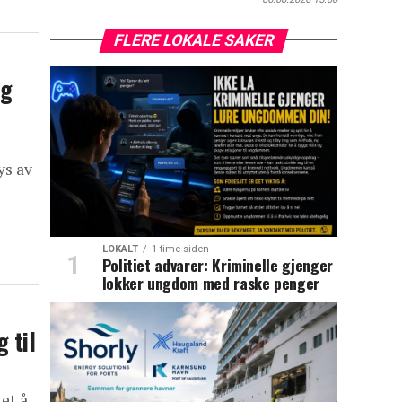
FLERE LOKALE SAKER
ng
ys av
LOKALT
1 time siden
Politiet advarer: Kriminelle gjenger
lokker ungdom med raske penger
 til
et å