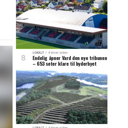
LOKALT
4 timer siden
Endelig åpner Vard den nye tribunen
– 653 seter klare til byderbyet
LOKALT
4 timer siden