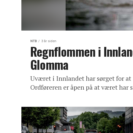
NTB
3 år siden
Regnflommen i Innland
Glomma
Uværet i Innlandet har sørget for a
Ordføreren er åpen på at været har sø