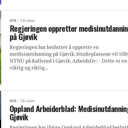
NTB
3 år siden
Regjeringen oppretter medisinutdanni
på Gjøvik
Regjeringen har besluttet å opprette en
medisinutdanning på Gjøvik. Studieplassene vil tilb
NTNU på Kallerud i Gjøvik. Arbeidsliv: – Dette er en
viktig og riktig...
NTB
3 år siden
Oppland Arbeiderblad: Medisinutdanning
Gjøvik
Regjeringen har ifølge Oppland Arbeiderblad beslutt