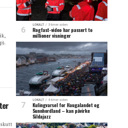
LOKALT
3 timer siden
Rogfast-video har passert to
millioner visninger
ik,
p).
LOKALT
4 timer siden
ter
Kulingvarsel for Haugalandet og
Sunnhordland – kan påvirke
Sildajazz
 skutt