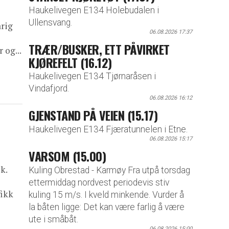
Haukelivegen E134 Holebudalen i
Ullensvang.
årig
06.08.2026 17:37
TRÆR/BUSKER, ETT PÅVIRKET
 og...
KJØREFELT (16.12)
Haukelivegen E134 Tjørnaråsen i
Vindafjord.
06.08.2026 16:12
GJENSTAND PÅ VEIEN (15.17)
Haukelivegen E134 Fjæratunnelen i Etne.
06.08.2026 15:17
VARSOM (15.00)
k.
Kuling Obrestad - Karmøy Fra utpå torsdag
ettermiddag nordvest periodevis stiv
fikk
kuling 15 m/s. I kveld minkende. Vurder å
la båten ligge: Det kan være farlig å være
ute i småbåt.
06.08.2026 15:00