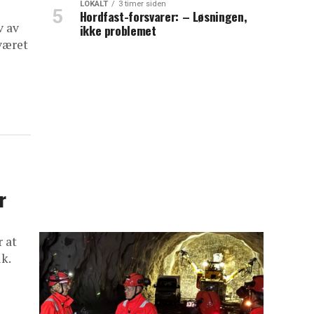
LOKALT
3 timer siden
Hordfast-forsvarer: – Løsningen,
v av
ikke problemet
været
r
 at
k.