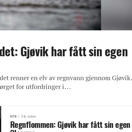
et: Gjøvik har fått sin egen
t det renner en elv av regnvann gjennom Gjøvik
rget for utfordringer i...
NTB
3 år siden
Regnflommen: Gjøvik har fått sin egen