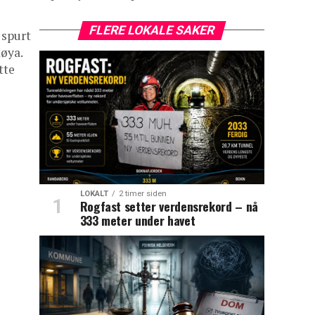
FLERE LOKALE SAKER
 spurt
øya.
tte
LOKALT
2 timer siden
Rogfast setter verdensrekord – nå
333 meter under havet