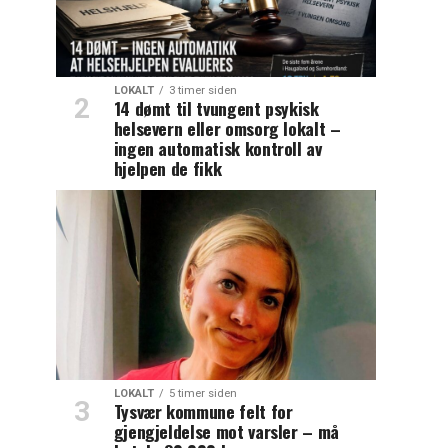
LOKALT
3 timer siden
14 dømt til tvungent psykisk
helsevern eller omsorg lokalt –
ingen automatisk kontroll av
hjelpen de fikk
LOKALT
5 timer siden
Tysvær kommune felt for
gjengjeldelse mot varsler – må