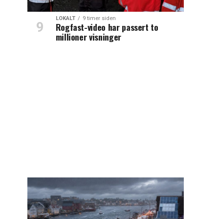
LOKALT
9 timer siden
Rogfast-video har passert to
millioner visninger