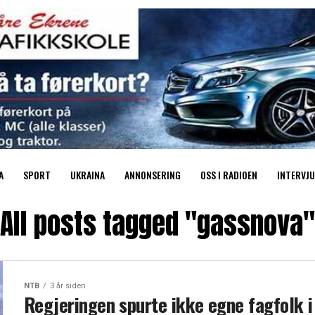
A
SPORT
UKRAINA
ANNONSERING
OSS I RADIOEN
INTERVJU
All posts tagged "gassnova"
NTB
3 år siden
Regjeringen spurte ikke egne fagfolk i