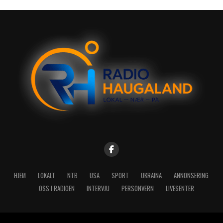
HJEM
LOKALT
NTB
USA
SPORT
UKRAINA
ANNONSERING
OSS I RADIOEN
INTERVJU
PERSONVERN
LIVESENTER