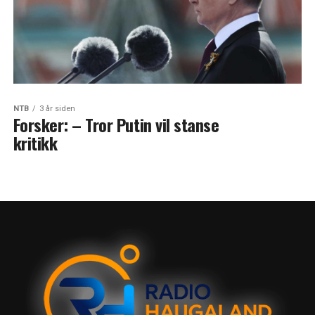
NTB
3 år siden
Forsker: – Tror Putin vil stanse
kritikk