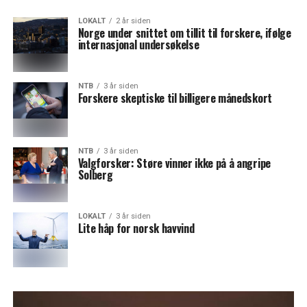
LOKALT
2 år siden
Norge under snittet om tillit til forskere, ifølge
internasjonal undersøkelse
NTB
3 år siden
Forskere skeptiske til billigere månedskort
NTB
3 år siden
Valgforsker: Støre vinner ikke på å angripe
Solberg
LOKALT
3 år siden
Lite håp for norsk havvind