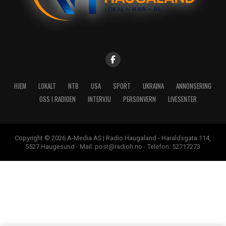
HJEM
LOKALT
NTB
USA
SPORT
UKRAINA
ANNONSERING
OSS I RADIOEN
INTERVJU
PERSONVERN
LIVESENTER
Copyright © 2026 A-Media AS | Radio Haugaland - Haraldsgata 114,
5527 Haugesund - Mail: post@radioh.no - Telefon: 52717273