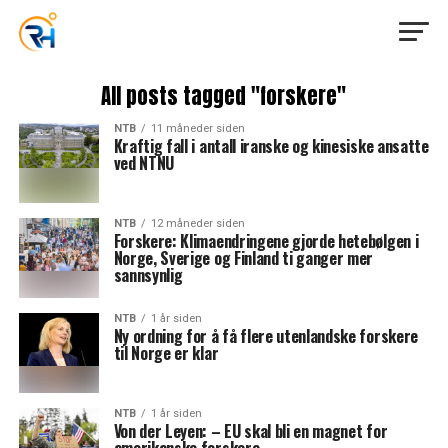
All posts tagged "forskere"
NTB
11 måneder siden
Kraftig fall i antall iranske og kinesiske ansatte
ved NTNU
NTB
12 måneder siden
Forskere: Klimaendringene gjorde hetebølgen i
Norge, Sverige og Finland ti ganger mer
sannsynlig
NTB
1 år siden
Ny ordning for å få flere utenlandske forskere
til Norge er klar
NTB
1 år siden
Von der Leyen: – EU skal bli en magnet for