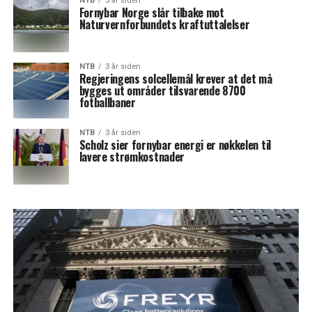
NTB
3 år siden
Fornybar Norge slår tilbake mot
Naturvernforbundets kraftuttalelser
NTB
3 år siden
Regjeringens solcellemål krever at det må
bygges ut områder tilsvarende 8700
fotballbaner
NTB
3 år siden
Scholz sier fornybar energi er nøkkelen til
lavere strømkostnader