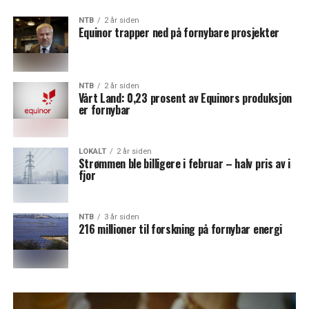
NTB
2 år siden
Equinor trapper ned på fornybare prosjekter
NTB
2 år siden
Vårt Land: 0,23 prosent av Equinors produksjon
er fornybar
LOKALT
2 år siden
Strømmen ble billigere i februar – halv pris av i
fjor
NTB
3 år siden
216 millioner til forskning på fornybar energi