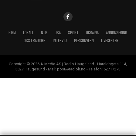
HJEM
LOKALT
NTB
USA
SPORT
UKRAINA
ANNONSERING
OSS I RADIOEN
INTERVJU
PERSONVERN
LIVESENTER
Copyright © 2026 A-Media AS | Radio Haugaland - Haraldsgata 114,
5527 Haugesund - Mail: post@radioh.no - Telefon: 52717273