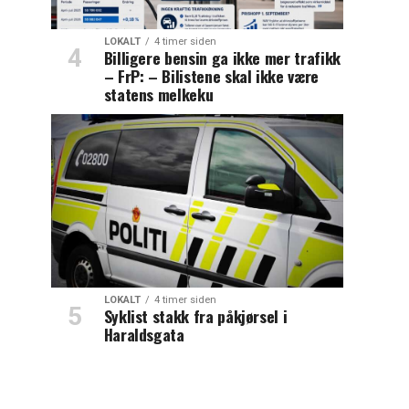
LOKALT
4 timer siden
Billigere bensin ga ikke mer trafikk
– FrP: – Bilistene skal ikke være
statens melkeku
LOKALT
4 timer siden
Syklist stakk fra påkjørsel i
Haraldsgata