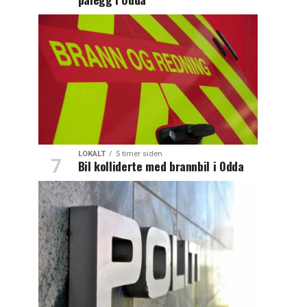
LOKALT
5 timer siden
Bil kolliderte med brannbil i Odda