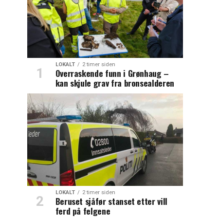
LOKALT
2 timer siden
Overraskende funn i Grønhaug –
kan skjule grav fra bronsealderen
LOKALT
2 timer siden
Beruset sjåfør stanset etter vill
ferd på felgene