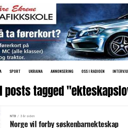
A
SPORT
UKRAINA
ANNONSERING
OSS I RADIOEN
INTERVJU
ll posts tagged "ekteskapslo
NTB
3 år siden
Norge vil forby søskenbarnekteskap