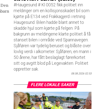
#Haugesund # Kl 0052 fikk politiet inn
. Den
meldinger om en kollisjonsskadet bil som
nbarn
kjørte på E134 ved Frakkagjerd i retning
Haugesund. Bilen hadde blant annet to
skadde hjul som kjørte på felgen. På
bakgrunn av meldingene klarte politiet å få
stanset bilen i område ved Spannavegen.
Sjåføren var tydelig beruset og blåste over
lovlig verdi i alkometer. Sjåføren, en mann i
50 årene, har fått beslaglagt førerkortet
sitt og avgitt blod på Legevakten. Politiet
oppretter sak.
08.08.2026 02:53
FLERE LOKALE SAKER