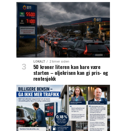
LOKALT
2 timer siden
50 kroner literen kan bare være
starten – oljekrisen kan gi pris- og
rentesjokk