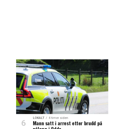
LOKALT
4 timer siden
Mann satt i arrest etter brudd på
pålegg i Odda