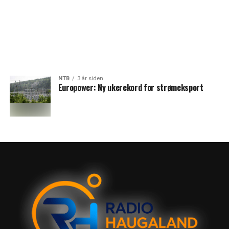
NTB
3 år siden
Europower: Ny ukerekord for strømeksport