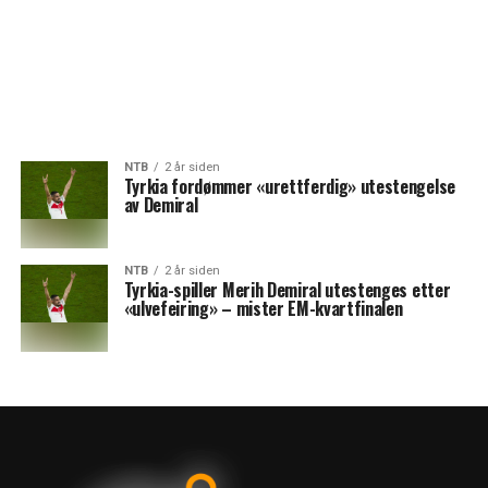
NTB
2 år siden
Tyrkia fordømmer «urettferdig» utestengelse
av Demiral
NTB
2 år siden
Tyrkia-spiller Merih Demiral utestenges etter
«ulvefeiring» – mister EM-kvartfinalen