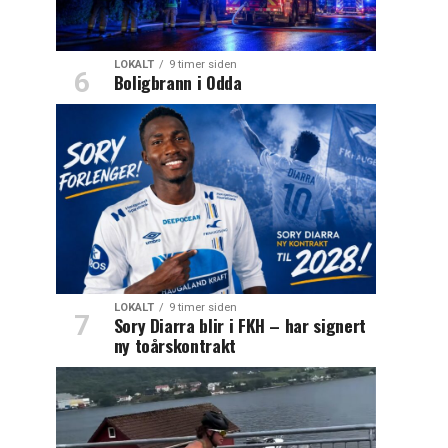
LOKALT
9 timer siden
Boligbrann i Odda
LOKALT
9 timer siden
Sory Diarra blir i FKH – har signert
ny toårskontrakt