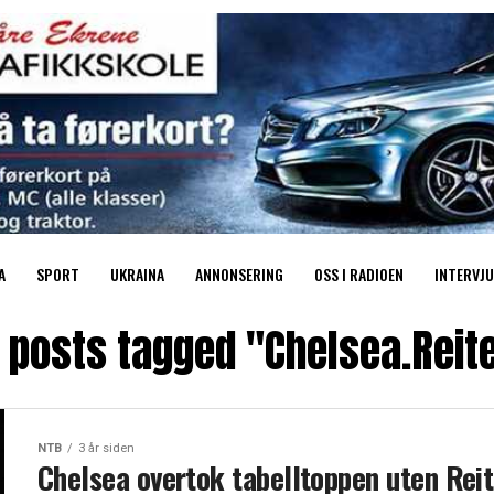
A
SPORT
UKRAINA
ANNONSERING
OSS I RADIOEN
INTERVJU
l posts tagged "Chelsea.Reit
NTB
3 år siden
Chelsea overtok tabelltoppen uten Rei