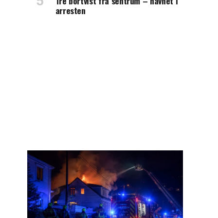
Tre bortvist fra sentrum – havnet i
arresten