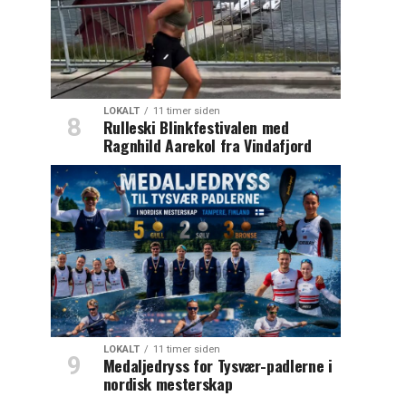
LOKALT
11 timer siden
Rulleski Blinkfestivalen med
Ragnhild Aarekol fra Vindafjord
LOKALT
11 timer siden
Medaljedryss for Tysvær-padlerne i
nordisk mesterskap