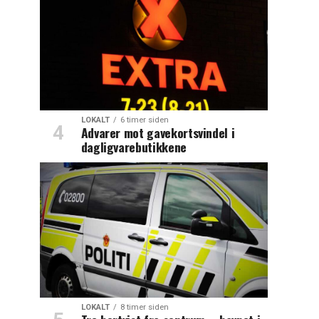
LOKALT
6 timer siden
Advarer mot gavekortsvindel i
dagligvarebutikkene
LOKALT
8 timer siden