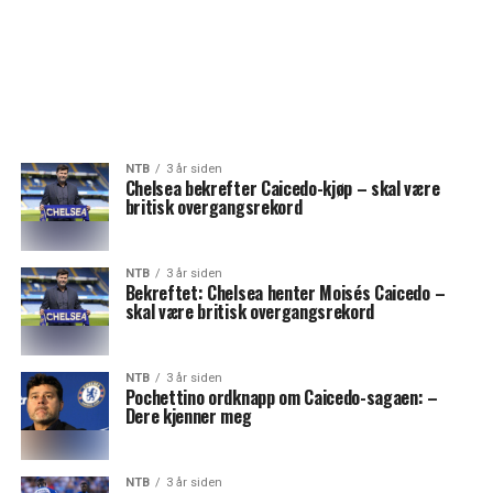
NTB
3 år siden
Chelsea bekrefter Caicedo-kjøp – skal være
britisk overgangsrekord
NTB
3 år siden
Bekreftet: Chelsea henter Moisés Caicedo –
skal være britisk overgangsrekord
NTB
3 år siden
Pochettino ordknapp om Caicedo-sagaen: –
Dere kjenner meg
NTB
3 år siden