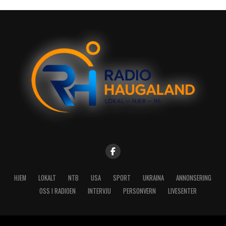
HJEM
LOKALT
NTB
USA
SPORT
UKRAINA
ANNONSERING
OSS I RADIOEN
INTERVJU
PERSONVERN
LIVESENTER