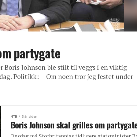
 om partygate
 Boris Johnson ble stilt til veggs i en viktig
ag. Politikk: – Om noen tror jeg festet under
NTB
3 år siden
Boris Johnson skal grilles om partygat
Onsdag må Storbritannias tidligere statsminister B