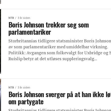
NTB
3 år siden
Boris Johnson trekker seg som
parlamentariker
Storbritannias tidligere statsminister Boris Johnson
av som parlamentariker med umiddelbar virkning.
Politikk: Avgangen som folkevalgt for Uxbridge og 
Ruislip betyr at det utløses suppleringsvalg...
NTB
3 år siden
Boris Johnson sverger på at han ikke lø
om partygate
Storbritannias tidligere statsminister Boris Johnson