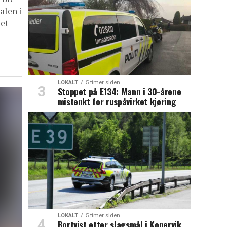
alen i
tet
LOKALT
5 timer siden
Stoppet på E134: Mann i 30-årene
mistenkt for ruspåvirket kjøring
LOKALT
5 timer siden
Bortvist etter slagsmål i Kopervik