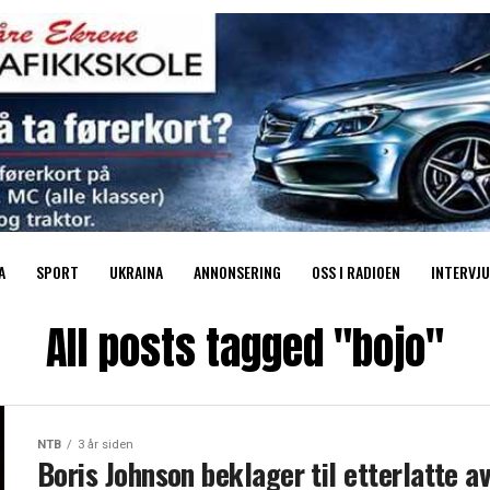
A
SPORT
UKRAINA
ANNONSERING
OSS I RADIOEN
INTERVJU
All posts tagged "bojo"
NTB
3 år siden
Boris Johnson beklager til etterlatte a