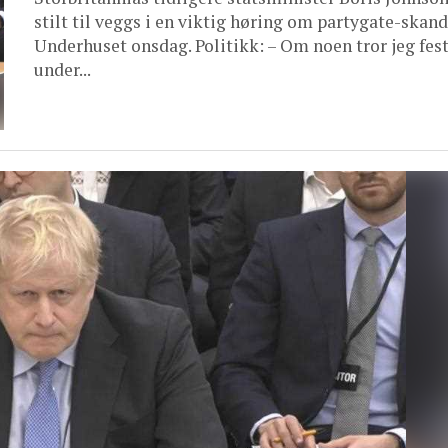
stilt til veggs i en viktig høring om partygate-skand
Underhuset onsdag. Politikk: – Om noen tror jeg fes
under...