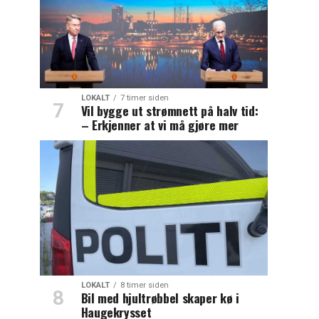
LOKALT
7 timer siden
Vil bygge ut strømnett på halv tid:
– Erkjenner at vi må gjøre mer
LOKALT
8 timer siden
Bil med hjultrøbbel skaper kø i
Haugekrysset