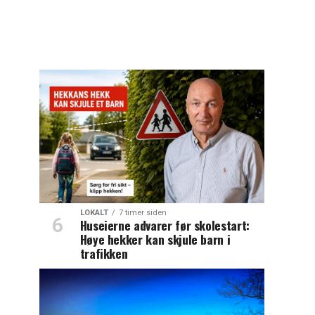
LOKALT
7 timer siden
Huseierne advarer før skolestart:
Høye hekker kan skjule barn i
trafikken