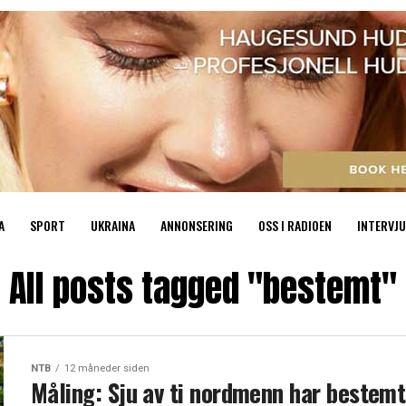
A
SPORT
UKRAINA
ANNONSERING
OSS I RADIOEN
INTERVJU
All posts tagged "bestemt"
NTB
12 måneder siden
Måling: Sju av ti nordmenn har bestemt