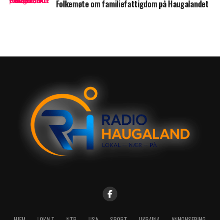
Folkemøte om familiefattigdom på Haugalandet
HJEM
LOKALT
NTB
USA
SPORT
UKRAINA
ANNONSERING