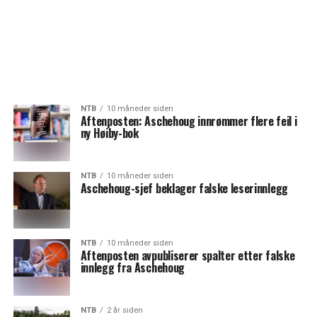
NTB
10 måneder siden
Aftenposten: Aschehoug innrømmer flere feil i
ny Høiby-bok
NTB
10 måneder siden
Aschehoug-sjef beklager falske leserinnlegg
NTB
10 måneder siden
Aftenposten avpubliserer spalter etter falske
innlegg fra Aschehoug
NTB
2 år siden