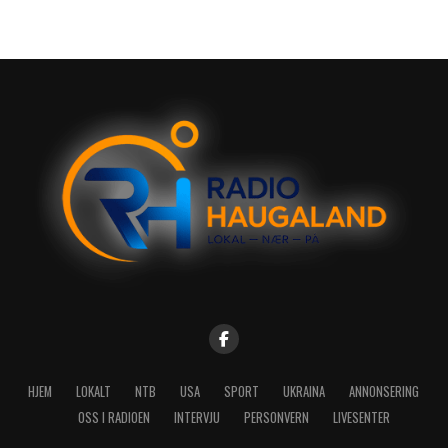
HJEM
LOKALT
NTB
USA
SPORT
UKRAINA
ANNONSERING
OSS I RADIOEN
INTERVJU
PERSONVERN
LIVESENTER