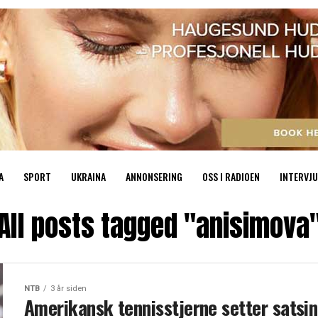
A
SPORT
UKRAINA
ANNONSERING
OSS I RADIOEN
INTERVJU
All posts tagged "anisimova
NTB
3 år siden
Amerikansk tennisstjerne setter satsi