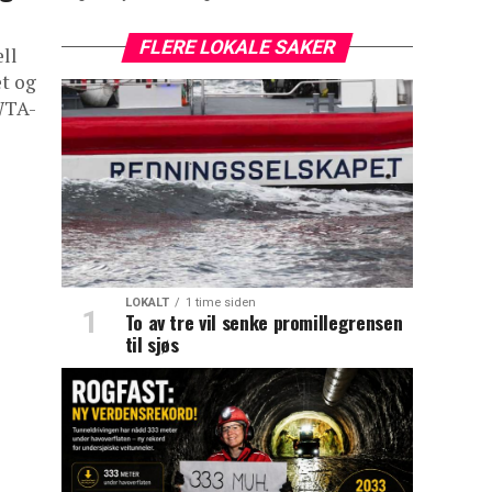
FLERE LOKALE SAKER
ll
et og
 WTA-
LOKALT
1 time siden
To av tre vil senke promillegrensen
til sjøs