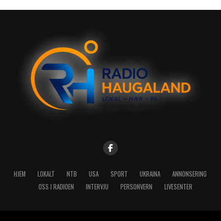
HJEM
LOKALT
NTB
USA
SPORT
UKRAINA
ANNONSERING
OSS I RADIOEN
INTERVJU
PERSONVERN
LIVESENTER