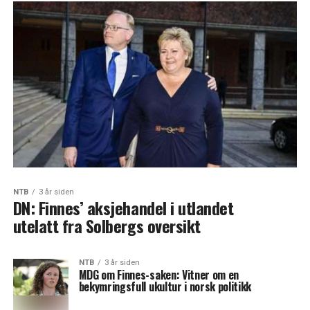
NTB
3 år siden
DN: Finnes’ aksjehandel i utlandet
utelatt fra Solbergs oversikt
NTB
3 år siden
MDG om Finnes-saken: Vitner om en
bekymringsfull ukultur i norsk politikk