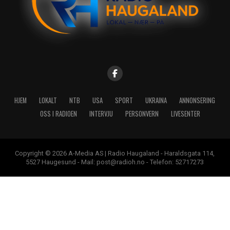
HJEM
LOKALT
NTB
USA
SPORT
UKRAINA
ANNONSERING
OSS I RADIOEN
INTERVJU
PERSONVERN
LIVESENTER
Copyright © 2026 A-Media AS | Radio Haugaland - Haraldsgata 114,
5527 Haugesund - Mail: post@radioh.no - Telefon: 52717273