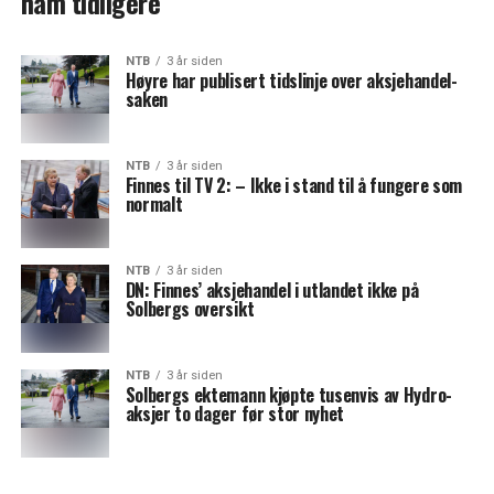
ham tidligere
NTB
3 år siden
Høyre har publisert tidslinje over aksjehandel-
saken
NTB
3 år siden
Finnes til TV 2: – Ikke i stand til å fungere som
normalt
NTB
3 år siden
DN: Finnes’ aksjehandel i utlandet ikke på
Solbergs oversikt
NTB
3 år siden
Solbergs ektemann kjøpte tusenvis av Hydro-
aksjer to dager før stor nyhet