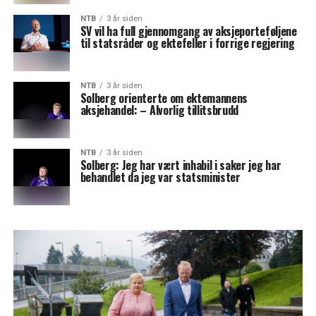
NTB
3 år siden
SV vil ha full gjennomgang av aksjeporteføljene
til statsråder og ektefeller i forrige regjering
NTB
3 år siden
Solberg orienterte om ektemannens
aksjehandel: – Alvorlig tillitsbrudd
NTB
3 år siden
Solberg: Jeg har vært inhabil i saker jeg har
behandlet da jeg var statsminister