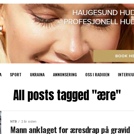
A
SPORT
UKRAINA
ANNONSERING
OSS I RADIOEN
INTERVJU
All posts tagged "ære"
NTB
2 år siden
Mann anklaget for æresdrap på gravid