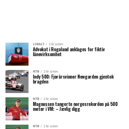
LOKALT
2 år siden
Advokat i Rogaland anklages for fiktiv
lånevirksomhet
NTB
2 år siden
Indy 500: Fjorårsvinner Newgarden gjentok
bragden
NTB
2 år siden
Magnussen tangerte norgesrekorden på 500
meter i VM: – Jævlig digg
NTB
2 år siden