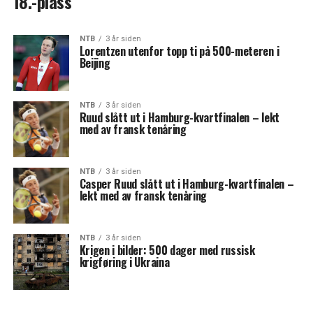
18.-plass
NTB
3 år siden
Lorentzen utenfor topp ti på 500-meteren i
Beijing
NTB
3 år siden
Ruud slått ut i Hamburg-kvartfinalen – lekt
med av fransk tenåring
NTB
3 år siden
Casper Ruud slått ut i Hamburg-kvartfinalen –
lekt med av fransk tenåring
NTB
3 år siden
Krigen i bilder: 500 dager med russisk
krigføring i Ukraina