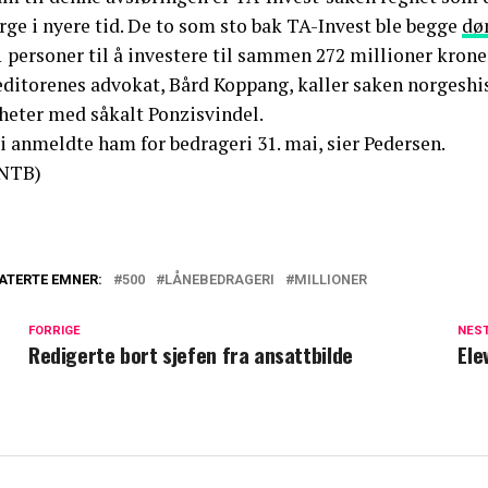
ge i nyere tid. De to som sto bak TA-Invest ble begge
døm
 personer til å investere til sammen 272 millioner krone
editorenes advokat, Bård Koppang, kaller saken norgeshi
kheter med såkalt Ponzisvindel.
i anmeldte ham for bedrageri 31. mai, sier Pedersen.
NTB)
ATERTE EMNER:
500
LÅNEBEDRAGERI
MILLIONER
FORRIGE
NES
Redigerte bort sjefen fra ansattbilde
Ele