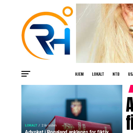
HJEM
LOKALT
NTB
US
A
f
LOKALT
2 år siden
Advokat i Rogaland anklages for fiktiv