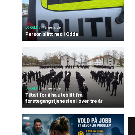
LOKALT
7 timer siden
Person slått ned i Odda
LOKALT
8 timer siden
Tiltalt for å ha uteblitt fra
førstegangstjenesten i over tre år