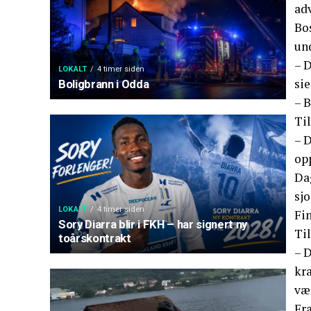
adv
Bos
und
– 
LOKALT
4 timer siden
si
Boligbrann i Odda
– B
Ti
– D
op
Dag
sjo
LOKALT
4 timer siden
Fi
Sory Diarra blir i FKH – har signert ny
Til
toårskontrakt
– D
kra
vær
Fr