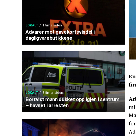
LOKALT
1 time siden
Advarer mot gavekortsvindel i
dagligvarebutikkene
En
fi
LOKALT
3 timer siden
Ar
Bortvist mann dukket opp igjen i sentrum
– havnet i arresten
mi
Man
for
Ad