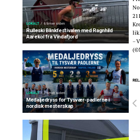
Nor
211
Kr
LOKALT
6 timer siden
Rulleski Blinkfestivalen med Ragnhild
li
Aarekol fra Vindafjord
– V
(©
REL
LOKALT
7 timer siden
Medaljedryss for Tysvær-padlerne i
nordisk mesterskap