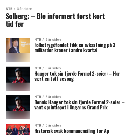
NTB
3 år siden
Solberg: – Ble informert først kort
tid før
NTB
3 år siden
Folketrygdfondet fikk en avkastning på 3
milliarder kroner i andre kvartal
NTB
3 år siden
Hauger tok sin fjerde Formel 2-seier: – Har
vært en tøff sesong
NTB
3 år siden
Dennis Hauger tok sin fjerde Formel 2-seier –
vant sprintløpet i Ungarns Grand Prix
NTB
3 år siden
Historisk svak kommunemåling for Ap