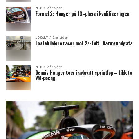
NTB
2 år siden
Formel 2: Hauger på 13.-plass i kvalifiseringen
LOKALT
2 år siden
Lastebileiere raser mot 2+-felt i Karmsundgata
NTB
2 år siden
Dennis Hauger toer i avbrutt sprintløp – fikk to
VM-poeng