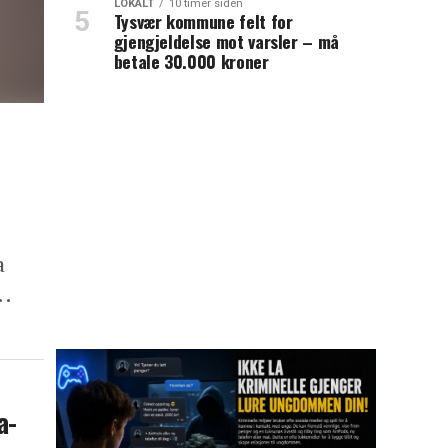
LOKALT
10 timer siden
Tysvær kommune felt for
gjengjeldelse mot varsler – må
betale 30.000 kroner
a
..
a-