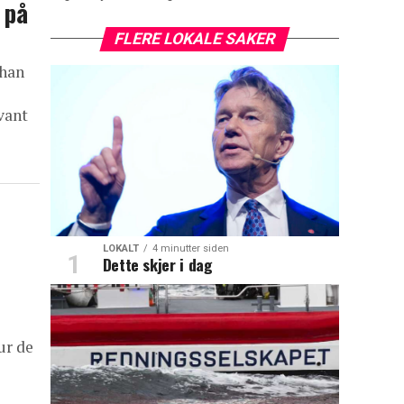
 på
FLERE LOKALE SAKER
 han
vant
LOKALT
4 minutter siden
Dette skjer i dag
ur de