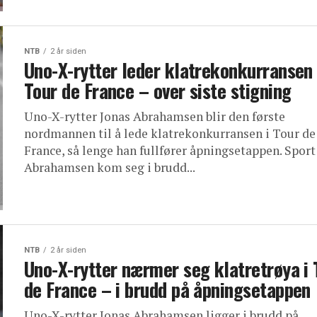
NTB
2 år siden
Uno-X-rytter leder klatrekonkurransen 
Tour de France – over siste stigning
Uno-X-rytter Jonas Abrahamsen blir den første
nordmannen til å lede klatrekonkurransen i Tour de
France, så lenge han fullfører åpningsetappen. Sport
Abrahamsen kom seg i brudd...
NTB
2 år siden
Uno-X-rytter nærmer seg klatretrøya i 
de France – i brudd på åpningsetappen
Uno-X-rytter Jonas Abrahamsen ligger i brudd på