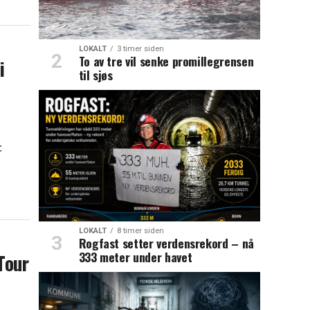
LOKALT
3 timer siden
To av tre vil senke promillegrensen
i
til sjøs
:
LOKALT
8 timer siden
Rogfast setter verdensrekord – nå
333 meter under havet
Tour