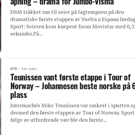
åpning – drama for Jumbo-Visma
DSM tråkket inn til seier på lagtempoen på den
dramatiske første etappen av Vuelta a Espana lørdag
Sport: Seieren kom knepent foran Movistar med 0,5
sekunder.På...
NTB
3 år siden
Teunissen vant første etappe i Tour of
Norway – Johannesen beste norske på 6
plass
Intermachés Mike Teunissen var raskest i spurten o
dermed den første etappen av Tour of Norway. Spor
følge av utfordrende vær ble den første...