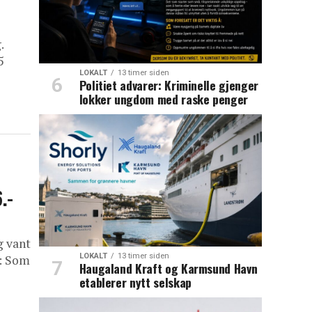
.
5
LOKALT
13 timer siden
Politiet advarer: Kriminelle gjenger
lokker ungdom med raske penger
.-
g vant
LOKALT
13 timer siden
t: Som
Haugaland Kraft og Karmsund Havn
etablerer nytt selskap