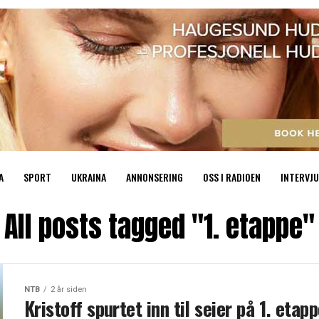
A
SPORT
UKRAINA
ANNONSERING
OSS I RADIOEN
INTERVJU
All posts tagged "1. etappe"
NTB
2 år siden
Kristoff spurtet inn til seier på 1. etap