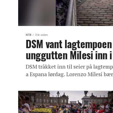
NTB
3 år siden
DSM vant lagtempoen i
unggutten Milesi inn i
DSM tråkket inn til seier på lagtem
a Espana lørdag. Lorenzo Milesi bær