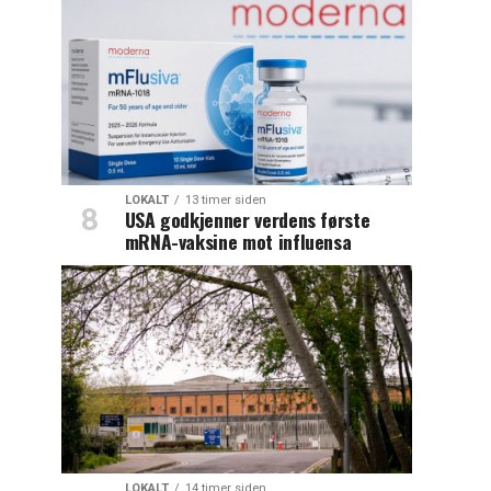
LOKALT
13 timer siden
USA godkjenner verdens første
mRNA-vaksine mot influensa
LOKALT
14 timer siden