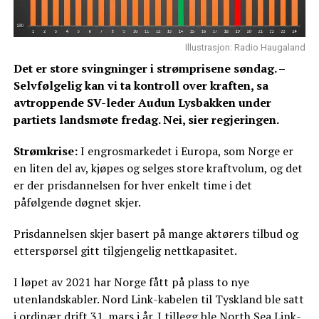
Illustrasjon: Radio Haugaland
Det er store svingninger i strømprisene søndag. –
Selvfølgelig kan vi ta kontroll over kraften, sa
avtroppende SV-leder Audun Lysbakken under
partiets landsmøte fredag. Nei, sier regjeringen.
Strømkrise:
I engrosmarkedet i Europa, som Norge er
en liten del av, kjøpes og selges store kraftvolum, og det
er der prisdannelsen for hver enkelt time i det
påfølgende døgnet skjer.
Prisdannelsen skjer basert på mange aktørers tilbud og
etterspørsel gitt tilgjengelig nettkapasitet.
I løpet av 2021 har Norge fått på plass to nye
utenlandskabler. Nord Link-kabelen til Tyskland ble satt
i ordinær drift 31. mars i år. I tillegg ble North Sea Link-