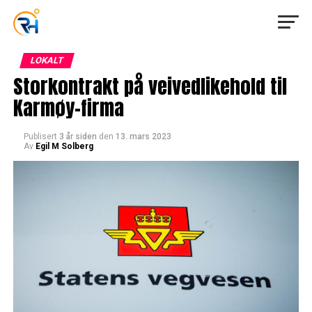
LOKALT
Storkontrakt på veivedlikehold til
Karmøy-firma
Publisert
3 år siden
den
13. mars 2023
Av
Egil M Solberg