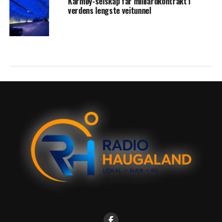
Karmøy-selskap får milliardkontrakt i
verdens lengste veitunnel