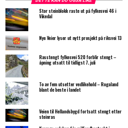
DETTE KAN DU OGSÅ LIKE
Stor steinblokk raste ut på fylkesvei 46 i
Vikedal
Nye Veier lyser ut nytt prosjekt på riksvei 13
Rasstengt fylkesvei 520 forblir stengt –
åpning utsatt til tidligst 7. juli
To av fem utsetter vedlikehold – Rogaland
blant de beste i landet
Veien til Hellandsbygd fortsatt stengt etter
steinras