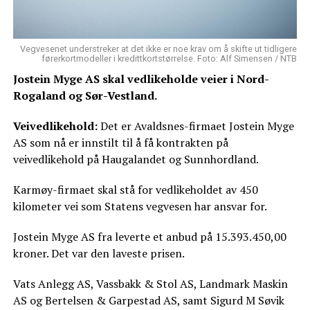
Vegvesenet understreker at det ikke er noe krav om å skifte ut tidligere
førerkortmodeller i kredittkortstørrelse. Foto: Alf Simensen / NTB
Jostein Myge AS skal vedlikeholde veier i Nord-
Rogaland og Sør-Vestland.
Veivedlikehold:
Det er Avaldsnes-firmaet Jostein Myge
AS som nå er innstilt til å få kontrakten på
veivedlikehold på Haugalandet og Sunnhordland.
Karmøy-firmaet skal stå for vedlikeholdet av 450
kilometer vei som Statens vegvesen har ansvar for.
Jostein Myge AS fra leverte et anbud på 15.393.450,00
kroner. Det var den laveste prisen.
Vats Anlegg AS, Vassbakk & Stol AS, Landmark Maskin
AS og Bertelsen & Garpestad AS, samt Sigurd M Søvik