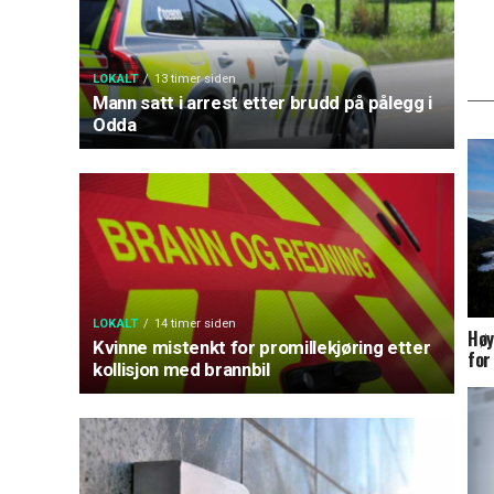
LOKALT
13 timer siden
Mann satt i arrest etter brudd på pålegg i
Odda
LOKALT
14 timer siden
Høy
Kvinne mistenkt for promillekjøring etter
for
kollisjon med brannbil