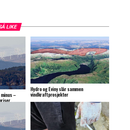
SÅ LIKE
Hydro og Eviny slår sammen
vindkraftprosjekter
i minus –
priser