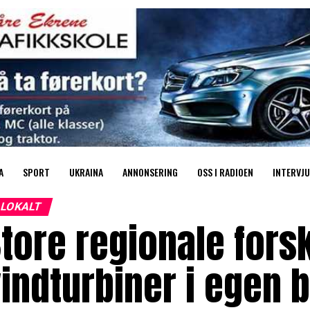
A
SPORT
UKRAINA
ANNONSERING
OSS I RADIOEN
INTERVJU
LOKALT
tore regionale forsk
indturbiner i egen 