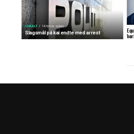
LOKALT
14 timer siden
Equ
Slagsmål på kai endte med arrest
hør