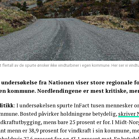
t flertall av de spurte ønsker ikke vindturbiner i egen kommune. Her ser vi vindt
 undersøkelse fra Nationen viser store regionale for
en kommune. Nordlendingene er mest kritiske, mens
litikk
: I undersøkelsen spurte InFact tusen mennesker om
mmune. Bosted påvirker holdningene betydelig,
skriver 
dkraftutbygging, mens bare 25 prosent er for. I Midt-Nor
nt menn er 38,9 prosent for vindkraft i sin kommune, men
holdsvis 27,6 prosent for og 43,1 prosent mot. En betydel