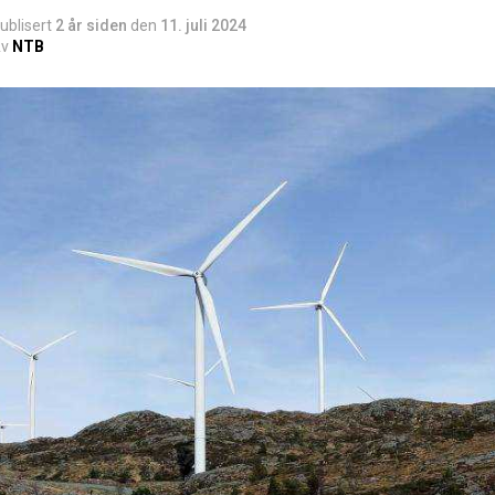
ublisert
2 år siden
den
11. juli 2024
v
NTB