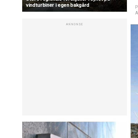
vindturbiner i egen bakgård
P
A
ANNONSE