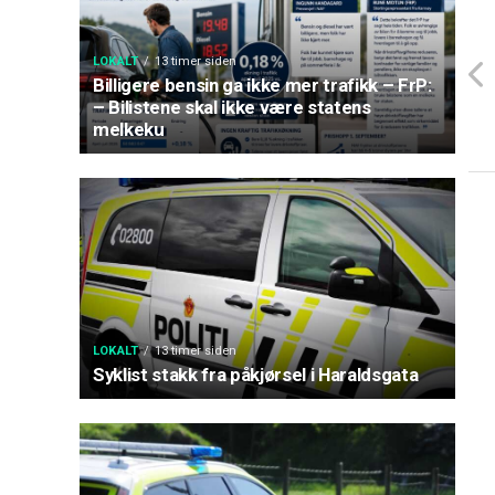
LOKALT
13 timer siden
Billigere bensin ga ikke mer trafikk – FrP:
– Bilistene skal ikke være statens
melkeku
LOKALT
13 timer siden
Syklist stakk fra påkjørsel i Haraldsgata