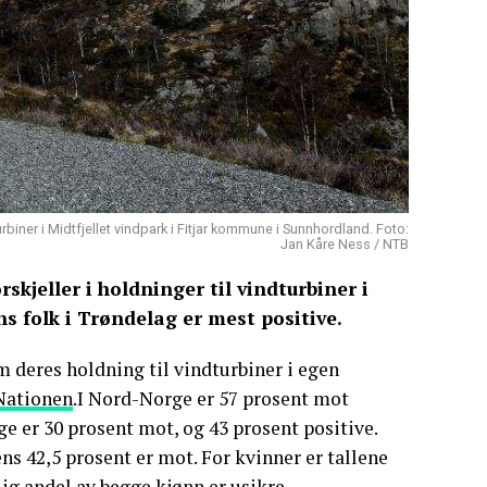
urbiner i Midtfjellet vindpark i Fitjar kommune i Sunnhordland. Foto:
Jan Kåre Ness / NTB
skjeller i holdninger til vindturbiner i
 folk i Trøndelag er mest positive.
 deres holdning til vindturbiner i egen
Nationen
.I Nord-Norge er 57 prosent mot
ge er 30 prosent mot, og 43 prosent positive.
s 42,5 prosent er mot. For kvinner er tallene
ig andel av begge kjønn er usikre.