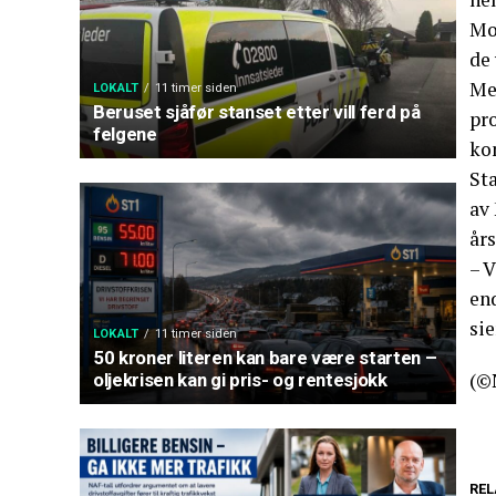
Mo
de 
Me
LOKALT
11 timer siden
Beruset sjåfør stanset etter vill ferd på
pr
felgene
ko
St
av
år
– 
end
sie
LOKALT
11 timer siden
50 kroner literen kan bare være starten –
(©
oljekrisen kan gi pris- og rentesjokk
REL