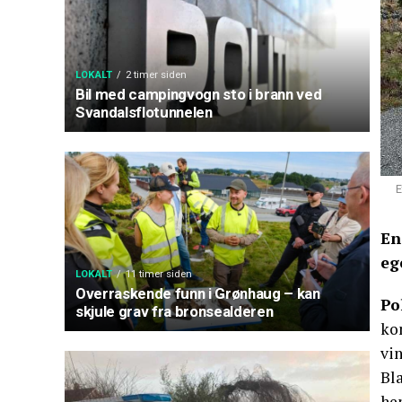
LOKALT
2 timer siden
Bil med campingvogn sto i brann ved
Svandalsflotunnelen
E
En
eg
LOKALT
11 timer siden
Overraskende funn i Grønhaug – kan
Po
skjule grav fra bronsealderen
ko
vin
Bla
hen