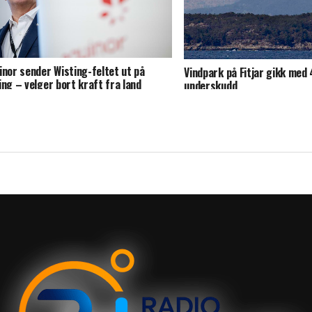
inor sender Wisting-feltet ut på
Vindpark på Fitjar gikk med 4
ing – velger bort kraft fra land
underskudd