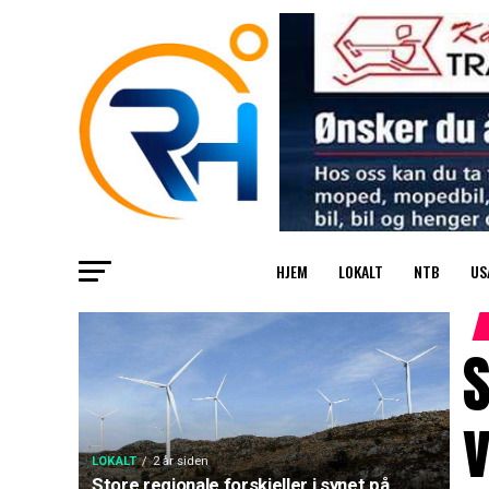
HJEM
LOKALT
NTB
US
S
v
LOKALT
2 år siden
Store regionale forskjeller i synet på