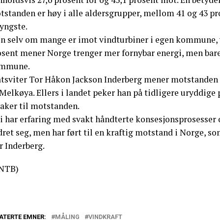
tstanden er høy i alle aldersgrupper, mellom 41 og 43 pr
yngste.
n selv om mange er imot vindturbiner i egen kommune, vil
osent mener Norge trenger mer fornybar energi, men bare
mmune.
atsviter Tor Håkon Jackson Inderberg mener motstanden i
 Melkøya. Ellers i landet peker han på tidligere uryddig
saker til motstanden.
Vi har erfaring med svakt håndterte konsesjonsprosesser 
ret seg, men har ført til en kraftig motstand i Norge, so
r Inderberg.
NTB)
ATERTE EMNER:
MÅLING
VINDKRAFT