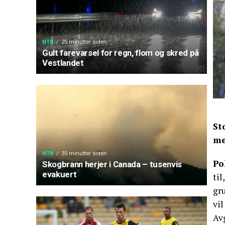
NTB
25 minutter siden
Gult farevarsel for regn, flom og skred på
Vestlandet
St
me
NTB
35 minutter siden
Po
Skogbrann herjer i Canada – tusenvis
evakuert
til
gru
vil
Av