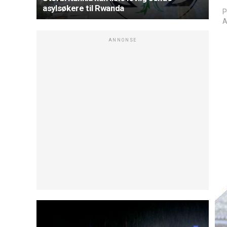
asylsøkere til Rwanda
P
A
ANNONSE