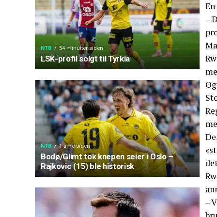
En 
– D
pro
Ma
NTB
54 minutter siden
Rwa
LSK-profil solgt til Tyrkia
me
Ogs
Sto
Reg
med
De
NTB
1 time siden
«s
Bodø/Glimt tok knepen seier i Oslo –
det
Rajkovic (15) ble historisk
Rwa
an
– V
bru