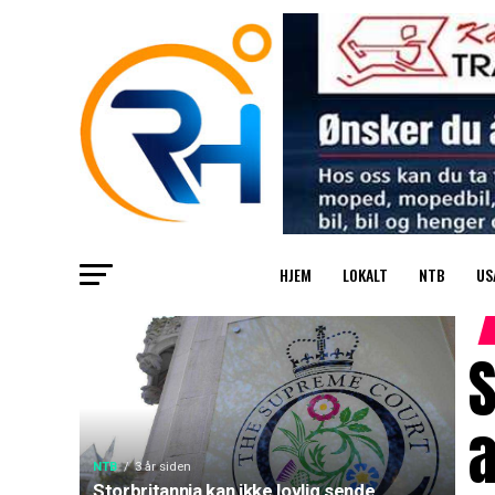
HJEM
LOKALT
NTB
US
S
a
NTB
3 år siden
Storbritannia kan ikke lovlig sende