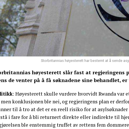
Storbritannias høyesterett har bestemt at å sende asy
orbritannias høyesterett slår fast at regjeringens
ns de venter på å få søknadene sine behandlet, er 
litikk
: Høyesterett skulle vurdere hvorvidt Rwanda var 
, men konklusjonen ble nei, og regjeringens plan er derfor
nner til å tro at det er en reell risiko for at asylsøknader
 stå i fare for å bli returnert direkte eller indirekte til h
gjørelsen ble enstemmig truffet av rettens fem dommere