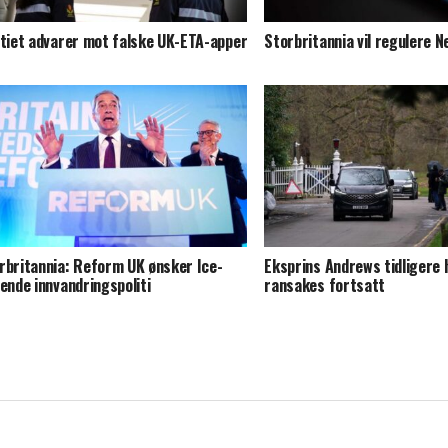
itiet advarer mot falske UK-ETA-apper
Storbritannia vil regulere Ne
rbritannia: Reform UK ønsker Ice-
Eksprins Andrews tidligere 
nende innvandringspoliti
ransakes fortsatt