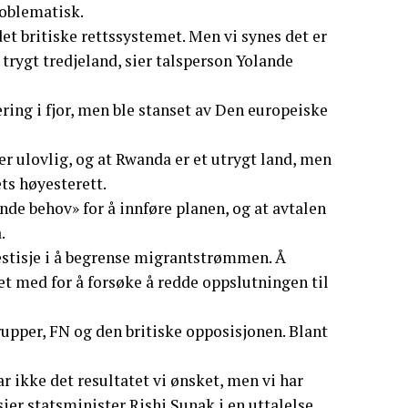
roblematisk.
det britiske rettssystemet. Men vi synes det er
trygt tredjeland, sier talsperson Yolande
ring i fjor, men ble stanset av Den europeiske
er ulovlig, og at Rwanda er et utrygt land, men
ts høyesterett.
nde behov» for å innføre planen, og at avtalen
.
estisje i å begrense migrantstrømmen. Å
t med for å forsøke å redde oppslutningen til
upper, FN og den britiske opposisjonen. Blant
ar ikke det resultatet vi ønsket, men vi har
ier statsminister Rishi Sunak i en uttalelse.