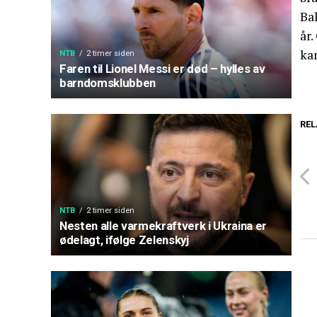
Ba
år.
kan
NTB
2 timer siden
Faren til Lionel Messi er død – hylles av
barndomsklubben
REL
NTB
2 timer siden
Nesten alle varmekraftverk i Ukraina er
ødelagt, ifølge Zelenskyj