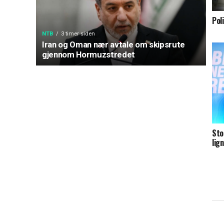
Pol
NTB
3 timer siden
Iran og Oman nær avtale om skipsrute
gjennom Hormuzstredet
Sto
lig