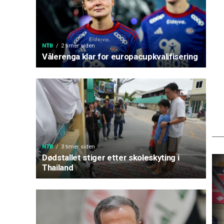
NTB
2 timer siden
Vålerenga klar for europacupkvalifisering
NTB
3 timer siden
Dødstallet stiger etter skoleskyting i
Thailand