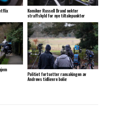
tflix
Komiker Russell Brand nekter
straffskyld for nye tiltalepunkter
hjem
Politiet fortsetter ransakingen av
Andrews tidligere bolig