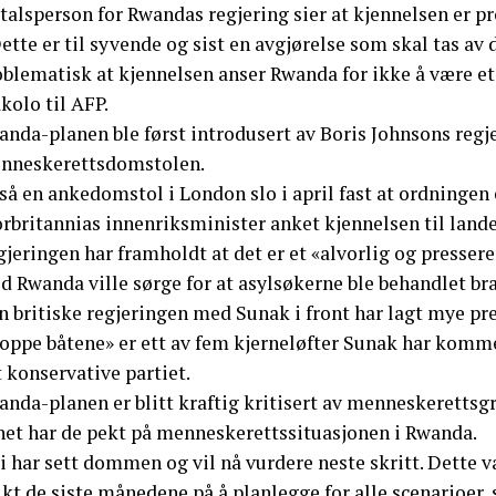
talsperson for Rwandas regjering sier at kjennelsen er p
ette er til syvende og sist en avgjørelse som skal tas av 
blematisk at kjennelsen anser Rwanda for ikke å være et 
kolo til AFP.
nda-planen ble først introdusert av Boris Johnsons regje
nneskerettsdomstolen.
å en ankedomstol i London slo i april fast at ordningen 
rbritannias innenriksminister anket kjennelsen til lande
jeringen har framholdt at det er et «alvorlig og pressere
 Rwanda ville sørge for at asylsøkerne ble behandlet bra
n britiske regjeringen med Sunak i front har lagt mye pr
toppe båtene» er ett av fem kjerneløfter Sunak har komme
 konservative partiet.
nda-planen er blitt kraftig kritisert av menneskerettsgr
net har de pekt på menneskerettssituasjonen i Rwanda.
i har sett dommen og vil nå vurdere neste skritt. Dette v
kt de siste månedene på å planlegge for alle scenarioer, s