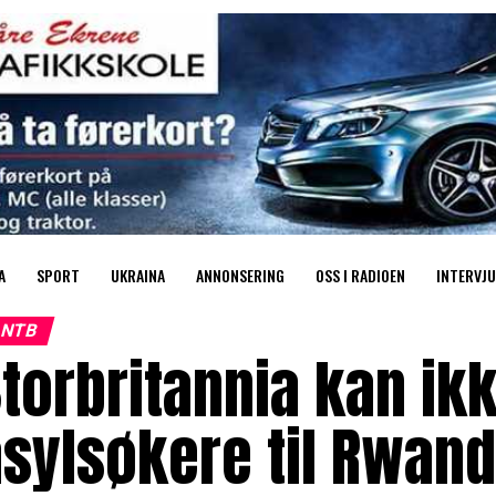
A
SPORT
UKRAINA
ANNONSERING
OSS I RADIOEN
INTERVJU
NTB
torbritannia kan ik
sylsøkere til Rwan