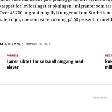
kteppet for lovforslaget er økningen i migranter som tar
 Over 45.700 migranter og flyktninger ankom Storbritanni
alen i fjor, noe som var en økning på 60 prosent fra året f
ATERTE EMNER:
RWANDA
UK
FORRIGE
NES
Lærer siktet for seksuell omgang med
Rek
elever
mil
ANNONSE