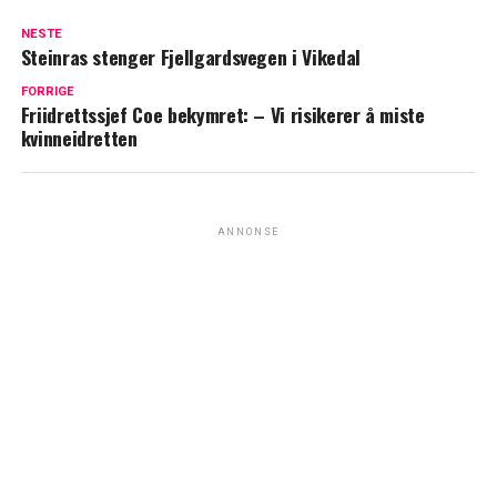
NESTE
Steinras stenger Fjellgardsvegen i Vikedal
FORRIGE
Friidrettssjef Coe bekymret: – Vi risikerer å miste
kvinneidretten
ANNONSE