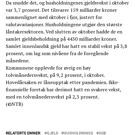
Da snudde det, og husholdningenes gjeldsvekst i oktober
var 3,7 prosent. Det tilsvarer 159 milliarder kroner
sammenlignet med oktober i fjor, justert for
valutavariasjoner. Husholdningene utgjør den største
låntakersektoren. Ved slutten av oktober hadde de en
samlet gjeldsbeholdning på 4430 milliarder kroner.
Samlet innenlandsk gjeld har hatt en stabil vekst på 3,8
prosent, om lag som nivåene fra de foregående
månedene.
Kommunene opplevde for øvrig en høy
tolvmånedersvekst, på 9,2 prosent, i oktober.
Hovedårsaken er låneopptak etter pandemien. Ikke-
finansielle foretak har derimot hatt en svakere vekst,
med en tolvmånedersvekst på 2,3 prosent.
(©NTB)
RELATERTE EMNER:
GJELD
HUSHOLDNINGS
SSB