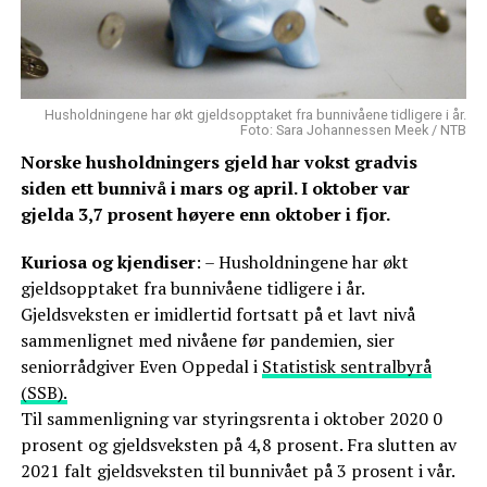
Husholdningene har økt gjeldsopptaket fra bunnivåene tidligere i år.
Foto: Sara Johannessen Meek / NTB
Norske husholdningers gjeld har vokst gradvis
siden ett bunnivå i mars og april. I oktober var
gjelda 3,7 prosent høyere enn oktober i fjor.
Kuriosa og kjendiser
: – Husholdningene har økt
gjeldsopptaket fra bunnivåene tidligere i år.
Gjeldsveksten er imidlertid fortsatt på et lavt nivå
sammenlignet med nivåene før pandemien, sier
seniorrådgiver Even Oppedal i
Statistisk sentralbyrå
(SSB).
Til sammenligning var styringsrenta i oktober 2020 0
prosent og gjeldsveksten på 4,8 prosent. Fra slutten av
2021 falt gjeldsveksten til bunnivået på 3 prosent i vår.