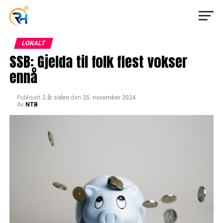
LOKALT
SSB: Gjelda til folk flest vokser
ennå
Publisert
2 år siden
den
25. november 2024
Av
NTB