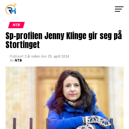
NTB
Sp-profilen Jenny Klinge gir seg på
Stortinget
Publisert
2 år siden
den
25. april 2024
Av
NTB