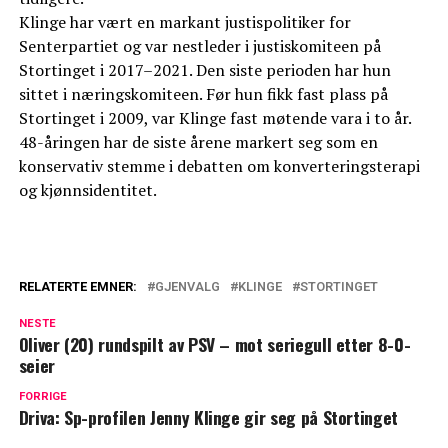
Klinge har vært en markant justispolitiker for
Senterpartiet og var nestleder i justiskomiteen på
Stortinget i 2017–2021. Den siste perioden har hun
sittet i næringskomiteen. Før hun fikk fast plass på
Stortinget i 2009, var Klinge fast møtende vara i to år.
48-åringen har de siste årene markert seg som en
konservativ stemme i debatten om konverteringsterapi
og kjønnsidentitet.
RELATERTE EMNER:
GJENVALG
KLINGE
STORTINGET
NESTE
Oliver (20) rundspilt av PSV – mot seriegull etter 8-0-
seier
FORRIGE
Driva: Sp-profilen Jenny Klinge gir seg på Stortinget