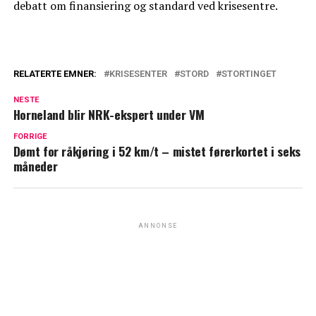
debatt om finansiering og standard ved krisesentre.
RELATERTE EMNER:
KRISESENTER
STORD
STORTINGET
NESTE
Horneland blir NRK-ekspert under VM
FORRIGE
Dømt for råkjøring i 52 km/t – mistet førerkortet i seks
måneder
ANNONSE