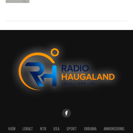
HJEM
LOKALT
NTB
USA
SPORT
UKRAINA
ANNONSERING