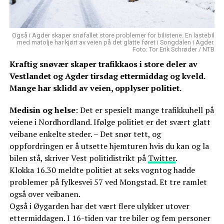
Også i Agder skaper snøfallet store problemer for bilistene. En lastebil
med matolje har kjørt av veien på det glatte føret i Songdalen i Agder.
Foto: Tor Erik Schrøder / NTB
Kraftig snøvær skaper trafikkaos i store deler av
Vestlandet og Agder tirsdag ettermiddag og kveld.
Mange har sklidd av veien, opplyser politiet.
Medisin og helse
: Det er spesielt mange trafikkuhell på
veiene i Nordhordland. Ifølge politiet er det svært glatt
veibane enkelte steder. – Det snør tett, og
oppfordringen er å utsette hjemturen hvis du kan og la
bilen stå, skriver Vest politidistrikt på
Twitter
.
Klokka 16.30 meldte politiet at seks vogntog hadde
problemer på fylkesvei 57 ved Mongstad. Et tre ramlet
også over veibanen.
Også i Øygarden har det vært flere ulykker utover
ettermiddagen. I 16-tiden var tre biler og fem personer