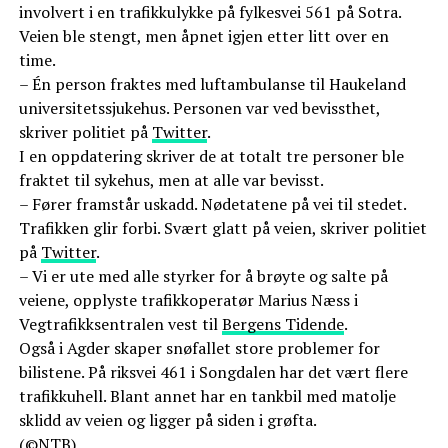
involvert i en trafikkulykke på fylkesvei 561 på Sotra.
Veien ble stengt, men åpnet igjen etter litt over en
time.
– Én person fraktes med luftambulanse til Haukeland
universitetssjukehus. Personen var ved bevissthet,
skriver politiet på
Twitter
.
I en oppdatering skriver de at totalt tre personer ble
fraktet til sykehus, men at alle var bevisst.
– Fører framstår uskadd. Nødetatene på vei til stedet.
Trafikken glir forbi. Svært glatt på veien, skriver politiet
på
Twitter
.
– Vi er ute med alle styrker for å brøyte og salte på
veiene, opplyste trafikkoperatør Marius Næss i
Vegtrafikksentralen vest til
Bergens Tidende
.
Også i Agder skaper snøfallet store problemer for
bilistene. På riksvei 461 i Songdalen har det vært flere
trafikkuhell. Blant annet har en tankbil med matolje
sklidd av veien og ligger på siden i grøfta.
(©NTB)