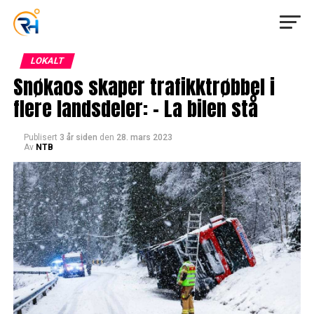
LOKALT
Snøkaos skaper trafikktrøbbel i
flere landsdeler: – La bilen stå
Publisert
3 år siden
den
28. mars 2023
Av
NTB