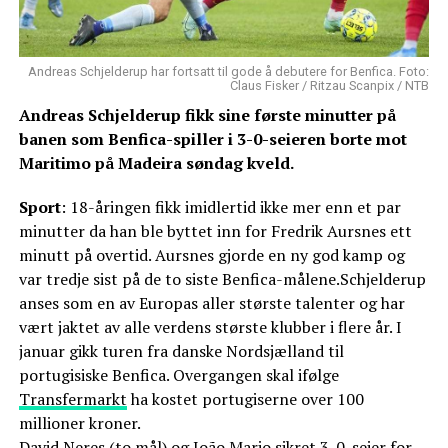
Andreas Schjelderup har fortsatt til gode å debutere for Benfica. Foto:
Claus Fisker / Ritzau Scanpix / NTB
Andreas Schjelderup fikk sine første minutter på
banen som Benfica-spiller i 3-0-seieren borte mot
Maritimo på Madeira søndag kveld.
Sport
: 18-åringen fikk imidlertid ikke mer enn et par
minutter da han ble byttet inn for Fredrik Aursnes ett
minutt på overtid. Aursnes gjorde en ny god kamp og
var tredje sist på de to siste Benfica-målene.Schjelderup
anses som en av Europas aller største talenter og har
vært jaktet av alle verdens største klubber i flere år. I
januar gikk turen fra danske Nordsjælland til
portugisiske Benfica. Overgangen skal ifølge
Transfermarkt
ha kostet portugiserne over 100
millioner kroner.
David Neres (to mål) og João Mario sikret 3-0-seier for