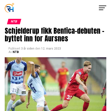
NTB
Schjelderup fikk Benfica-debuten –
byttet inn for Aursnes
Publisert
3 år siden
den
12. mars 2023
Av
NTB