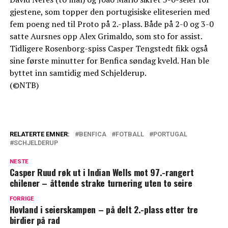
gjestene, som topper den portugisiske eliteserien med
fem poeng ned til Proto på 2.-plass. Både på 2-0 og 3-0
satte Aursnes opp Alex Grimaldo, som sto for assist.
Tidligere Rosenborg-spiss Casper Tengstedt fikk også
sine første minutter for Benfica søndag kveld. Han ble
byttet inn samtidig med Schjelderup.
(©NTB)
RELATERTE EMNER:
BENFICA
FOTBALL
PORTUGAL
SCHJELDERUP
NESTE
Casper Ruud røk ut i Indian Wells mot 97.-rangert
chilener – åttende strake turnering uten to seire
FORRIGE
Hovland i seierskampen – på delt 2.-plass etter tre
birdier på rad