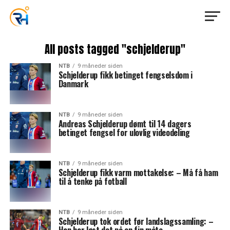
All posts tagged "schjelderup"
NTB
9 måneder siden
Schjelderup fikk betinget fengselsdom i
Danmark
NTB
9 måneder siden
Andreas Schjelderup dømt til 14 dagers
betinget fengsel for ulovlig videodeling
NTB
9 måneder siden
Schjelderup fikk varm mottakelse: – Må få ham
til å tenke på fotball
NTB
9 måneder siden
Schjelderup tok ordet før landslagssamling: –