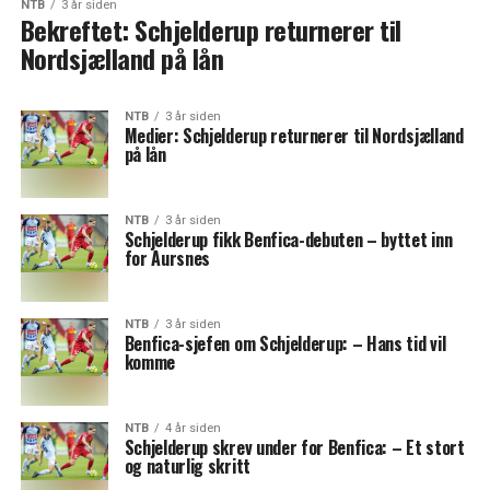
NTB
3 år siden
Bekreftet: Schjelderup returnerer til
Nordsjælland på lån
NTB
3 år siden
Medier: Schjelderup returnerer til Nordsjælland
på lån
NTB
3 år siden
Schjelderup fikk Benfica-debuten – byttet inn
for Aursnes
NTB
3 år siden
Benfica-sjefen om Schjelderup: – Hans tid vil
komme
NTB
4 år siden
Schjelderup skrev under for Benfica: – Et stort
og naturlig skritt