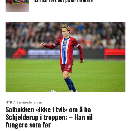
Han har løst det på en fin måte
NTB
9 måneder siden
Solbakken «ikke i tvil» om å ha
Schjelderup i troppen: – Han vil
fungere som før