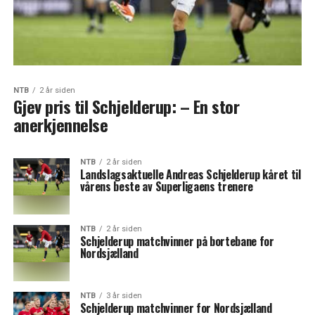
NTB
2 år siden
Gjev pris til Schjelderup: – En stor
anerkjennelse
NTB
2 år siden
Landslagsaktuelle Andreas Schjelderup kåret til
vårens beste av Superligaens trenere
NTB
2 år siden
Schjelderup matchvinner på bortebane for
Nordsjælland
NTB
3 år siden
Schjelderup matchvinner for Nordsjælland